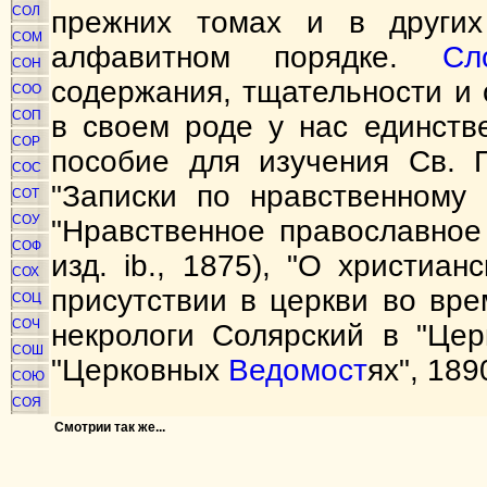
СОЛ
прежних томах и в других
СОМ
алфавитном порядке.
Сл
СОН
содержания, тщательности и
СОО
СОП
в своем роде у нас единств
СОР
пособие для изучения Св. П
СОС
"Записки по нравственному 
СОТ
СОУ
"Нравственное православно
СОФ
изд. ib., 1875), "О христиа
СОХ
присутствии в церкви во вре
СОЦ
СОЧ
некрологи Солярский в "Це
СОШ
"Церковных
Ведомост
ях", 189
СОЮ
СОЯ
Смотрии так же...