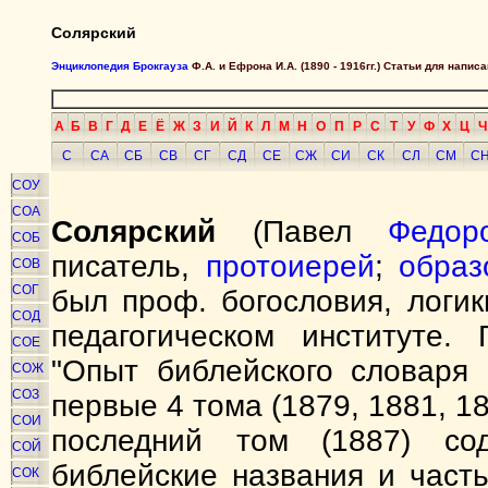
Солярский
Энциклопедия Брокгауза
Ф.А. и Ефрона И.А. (1890 - 1916гг.) Статьи для напи
А
Б
В
Г
Д
Е
Ё
Ж
З
И
Й
К
Л
М
Н
О
П
Р
С
Т
У
Ф
Х
Ц
Ч
С
СА
СБ
СВ
СГ
СД
СЕ
СЖ
СИ
СК
СЛ
СМ
С
СОУ
СОА
Солярский
(Павел
Федор
СОБ
писатель,
протоиерей
;
образ
СОВ
СОГ
был проф. богословия, логи
СОД
педагогическом институте.
СОЕ
"Опыт библейского словаря 
СОЖ
СОЗ
первые 4 тома (1879, 1881, 1
СОИ
последний том (1887) со
СОЙ
библейские названия и част
СОК