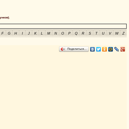
унков).
F
G
H
I
J
K
L
M
N
O
P
Q
R
S
T
U
V
W
Z
Поделиться…