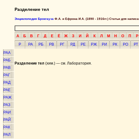
Разделение тел
Энциклопедия Брокгауза
Ф.А. и Ефрона И.А. (1890 - 1916гг.) Статьи для напи
А
Б
В
Г
Д
Е
Ё
Ж
З
И
Й
К
Л
М
Н
О
П
Р
Р
РА
РБ
РВ
РГ
РД
РЕ
РЖ
РИ
РК
РО
РТ
РАА
РАБ
Разделение тел
(хим.) — см. Лаборатория.
РАВ
РАГ
РАД
РАЕ
РАЖ
РАЗ
РАИ
РАЙ
РАК
РАЛ