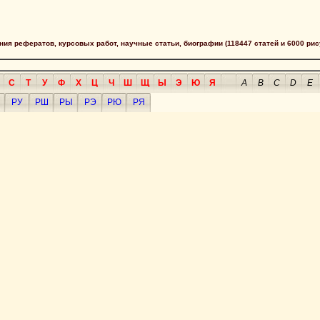
сания рефератов, курсовых работ, научные статьи, биографии (118447 статей и 6000 рис
С
Т
У
Ф
Х
Ц
Ч
Ш
Щ
Ы
Э
Ю
Я
A
B
C
D
E
РУ
РШ
РЫ
РЭ
РЮ
РЯ