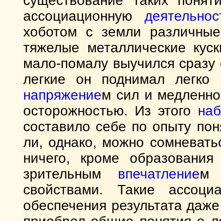
существование таких понят
ассоциационную
деятельнос
хоботом с земли различные 
тяжелые металлические куск
мало-помалу выучился сразу 
легкие он поднимал легко
напряжение
м сил и медленно
осторожностью. Из этого
на
составило себе по опыту поня
ли, однако, можно сомневать
ничего, кроме образования
зрительным
впечатление
м 
свойствами. Такие ассоц
обеспечения результата даже