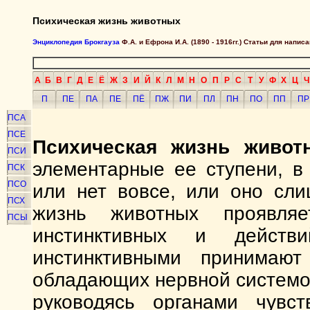
Психическая жизнь животных
Энциклопедия Брокгауза
Ф.А. и Ефрона И.А. (1890 - 1916гг.) Статьи для напи
А
Б
В
Г
Д
Е
Ё
Ж
З
И
Й
К
Л
М
Н
О
П
Р
С
Т
У
Ф
Х
Ц
Ч
П
ПЕ
ПА
ПЕ
ПЁ
ПЖ
ПИ
ПЛ
ПН
ПО
ПП
ПР
ПСА
ПСЕ
Психическая жизнь живот
ПСИ
элементарные ее ступени, в 
ПСК
ПСО
или нет вовсе, или оно сли
ПСХ
жизнь животных проявля
ПСЫ
инстинктивных и действ
инстинктивными принимают
обладающих нервной системой
руководясь органами чувс