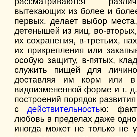
рассматриваются "разл
вытекающих из более и более
первых, делает выбор места
детенышей из яиц, во-вторых
их сохранения, в-третьих, н
их прикрепления или закапыв
особую защиту, в-пятых, кла
служить пищей для личино
доставляя им корм или в
видоизмененной форме и т. д
построений порядок развития
с
действительность
ю: факт
любовь в пределах даже одно
иногда может не только не 