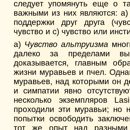
следует упомянуть еще о 
важными из них являются: a)
поддержки друг друга (чувс
чувство и c) чувство или инс
а)
Чувство альтруизма
мног
далеко за пределами вы
доказывается, главным обр
жизни муравьев и пчел. Однак
муравьев, над которыми он д
и симпатии явно отсутствую
несколько экземпляров Las
проходили эти муравьи; но 
попытки освободить заключе
тот же опыт над разными