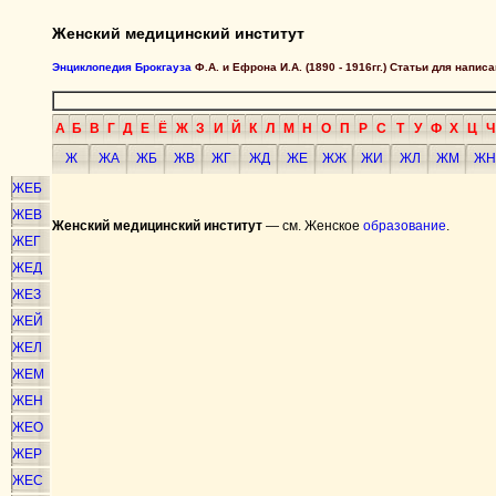
Женский медицинский институт
Энциклопедия Брокгауза
Ф.А. и Ефрона И.А. (1890 - 1916гг.) Статьи для напи
А
Б
В
Г
Д
Е
Ё
Ж
З
И
Й
К
Л
М
Н
О
П
Р
С
Т
У
Ф
Х
Ц
Ч
Ж
ЖА
ЖБ
ЖВ
ЖГ
ЖД
ЖЕ
ЖЖ
ЖИ
ЖЛ
ЖМ
ЖН
ЖЕБ
ЖЕВ
Женский медицинский институт
— см. Женское
образование
.
ЖЕГ
ЖЕД
ЖЕЗ
ЖЕЙ
ЖЕЛ
ЖЕМ
ЖЕН
ЖЕО
ЖЕР
ЖЕС