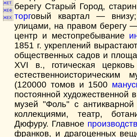
ЖЕТ
берегу Старый Город, стари
ЖЕФ
торг
овый квартал — внизу;
ЖЕХ
улицами, на правом берегу 
центр и местопребывание
и
1851 г. укреплений вырастаю
общественных садов и площад
XVI в., готическая церков
естественноисторическим 
(120000 томов и 1500
манус
постоянной художественной 
музей "Фоль" с антикварной
коллекциями, театр, ботан
Дюфуру. Главное
производст
франков, и драгоценных вещ