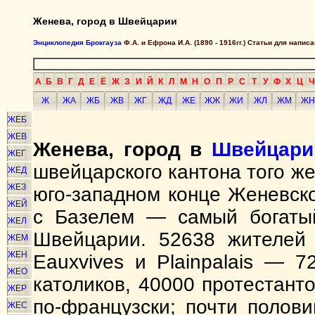
Женева, город в Швейцарии
Энциклопедия Брокгауза
Ф.А. и Ефрона И.А. (1890 - 1916гг.) Статьи для напи
А
Б
В
Г
Д
Е
Ё
Ж
З
И
Й
К
Л
М
Н
О
П
Р
С
Т
У
Ф
Х
Ц
Ч
Ж
ЖА
ЖБ
ЖВ
ЖГ
ЖД
ЖЕ
ЖЖ
ЖИ
ЖЛ
ЖМ
ЖН
ЖЕБ
ЖЕВ
Женева, город в
Швейцари
ЖЕГ
швейцарского кантона того же
ЖЕД
ЖЕЗ
юго-западном конце Женевско
ЖЕЙ
с Базелем — самый богатый
ЖЕЛ
Швейцарии. 52638 жителей 
ЖЕМ
ЖЕН
Eauxvives и Plainpalais — 
ЖЕО
католиков, 40000 протестант
ЖЕР
по-французски; почти полов
ЖЕС