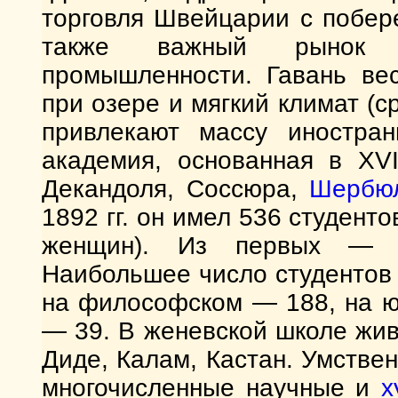
торговля Швейцарии с побер
также важный рынок 
промышленности. Гавань ве
при озере и мягкий климат (с
привлекают массу иностра
академия, основанная в XV
Декандоля, Соссюра,
Шербю
1892 гг. он имел 536 студент
женщин). Из первых — и
Наибольшее число студентов
на философском — 188, на ю
— 39. В женевской школе жи
Диде, Калам, Кастан. Умстве
многочисленные научные и
х