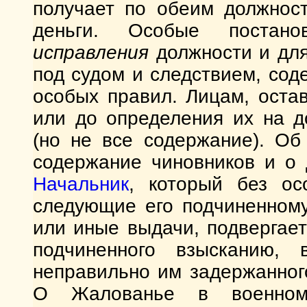
получает по обеим должнос
деньги. Особые постан
исправления
должности и дл
под судом и следствием, со
особых правил. Лицам, оста
или до определения их на 
(но не все содержание). О
содержание чиновников и о 
Начальник
, который без ос
следующие его подчиненном
или иные выдачи, подвергае
подчиненного взысканию,
неправильно им задержанного
О Жалованье в военн