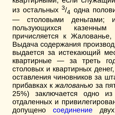
квартирными, если служащий
3
из остальных
/
одна полови
4
— столовыми деньгами; 
пользующихся казенным
причисляется к Жалованье,
Выдача содержания производ
выдается за истекающий ме
квартирные — за треть го
столовых и квартирных денег,
оставления чиновников за шт
прибавках к
жалованью
за пя
25%) заключается одно из
отдаленных и привилегирован
допущено
соединение
двух 