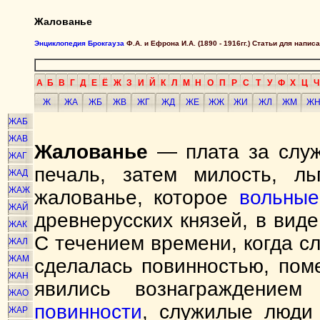
Жалованье
Энциклопедия Брокгауза
Ф.А. и Ефрона И.А. (1890 - 1916гг.) Статьи для напи
А
Б
В
Г
Д
Е
Ё
Ж
З
И
Й
К
Л
М
Н
О
П
Р
С
Т
У
Ф
Х
Ц
Ч
Ж
ЖА
ЖБ
ЖВ
ЖГ
ЖД
ЖЕ
ЖЖ
ЖИ
ЖЛ
ЖМ
Ж
ЖАБ
ЖАВ
Жалованье
— плата за служб
ЖАГ
печаль, затем милость, ль
ЖАД
ЖАЖ
жалованье, которое
вольные
ЖАЙ
древнерусских князей, в вид
ЖАК
С течением времени, когда с
ЖАЛ
ЖАМ
сделалась повинностью, пом
ЖАН
явились вознаграждением
ЖАО
повинности
, служилые люди
ЖАР