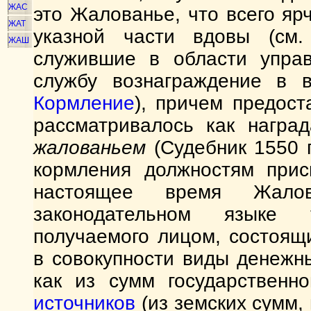
ЖАС
это Жалованье, что всего яр
ЖАТ
указной части вдовы (с
ЖАШ
служившие в области управ
службу вознаграждение в
Кормление
), причем предост
рассматривалось как награ
жалованьем
(Судебник 1550 г
кормления должностям при
настоящее время Жало
законодательном языке 
получаемого лицом, состоящ
в совокупности виды денежн
как из сумм государственно
источников
(из земских сумм,