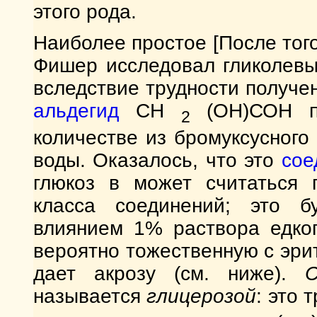
этого рода.
Наиболее простое [После того
Фишер исследовал гликолевы
вследствие трудности получе
альдегид
СН
(ОН)СОН по
2
количестве из бромуксусного
воды. Оказалось, что это
сое
глюкоз в может считаться 
класса соединений; это б
влиянием 1% раствора едког
вероятно тожественную с эрит
дает акрозу (см. ниже).
называется
глицерозой
: это 