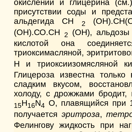
окислении и глицерина (см.
присутствии соды и предста
альдегида СН
(ОН).СН(
2
(ОН).СО.СН
(ОН), альдозы 
2
кислотой она соединяе
триоксимасляной, эритритов
H и триоксиизомясляной к
Глицероза известна только 
сладким вкусом, восстанов
холоду, с дрожжами бродит,
H
N
O, плавящийся при 1
15
16
4
получается
эритроза
,
тетро
Фелингову жидкость при наг