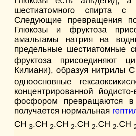
Глюкозы есть альдегид, а
шестиатомного спирта с 
Следующие превращения по
Глюкозы и фруктоза прис
амальгамы натрия на водн
предельные шестиатомные 
фруктоза присоединяют ц
Килиани), образуя нитрилы 
одноосновные гексаоксикис
концентрированной йодисто-
фосфором превращаются в 
получается нормальная
гепти
СН
.СН
.СН
.СH
.СН
.СН
3
2
2
2
2