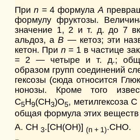
При
n
= 4 формула
А
превращ
формулу фруктозы. Величин
значение 1, 2 и т. д. до 7 
альдоз, а
В
— кетоз; эти наз
кетон. При
n
= 1 в частице за
= 2 — четыре и т. д.; общ
образом групп соединений сл
гексозы (сюда относится Глюк
нонозы. Кроме того изв
C
H
(CH
)O
, метилгексоза С
5
9
3
5
общая формула этих веществ 
А. СН
.[СН(ОН)]
.СНО.
3
(n + 1)