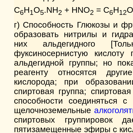
C
H
O
.NH
+ HNO
= C
H
6
1
5
2
2
6
12
г) Способность Глюкозы и фр
образовать нитрилы и гидра
них альдегидного [Толь
фуксиносернистую кислоту 
альдегидной группы; но пок
реагенту относятся други
кислорода; при образован
спиртовая группа; спиртова
способности соединяться с
щелочноземельные
алкоголя
спиртовых группировок д
пятизамещенные эфиры с кис