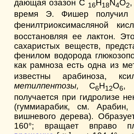
дающая озазон C
H
N
O
16
18
4
2
время Э. Фишер получил
фенилтриоксимасляной к
восстановляя ее лактон. Эт
сахаристых веществ, предс
фенилом водорода глюкозоп
как рамноза есть одна из ме
известны арабиноза, 
метилпентозы,
C
H
O
,
6
12
6
получается при гидролизе не
(гуммиарабик, см. Арабин,
вишневого дерева). Образует
160°; вращает вправо п