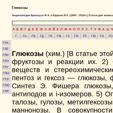
Глюкозы
Энциклопедия Брокгауза
Ф.А. и Ефрона И.А. (1890 - 1916гг.) Статьи для напи
А
Б
В
Г
Д
Е
Ё
Ж
З
И
Й
К
Л
М
Н
О
П
Р
С
Т
У
Ф
Х
Ц
Ч
Г
ГА
ГВ
ГД
ГЕ
ГЖ
ГЗ
ГИ
ГЛ
ГМ
ГН
ГО
ГЛА
ГЛЕ
Глюкозы
(хим.) [В статье это
ГЛИ
фруктозы и реакции их. 2)
ГЛО
ГЛУ
веществ и стереохимически
ГЛЫ
пентоз и гексоз — глюкозы, 
ГЛЭ
Синтез Э. Фишера глюкозы,
ГЛЮ
ГЛЯ
антиподов и i-изомеров. 5) О
талозы, гулозы, метилгексо
маннонозы. В совокупности