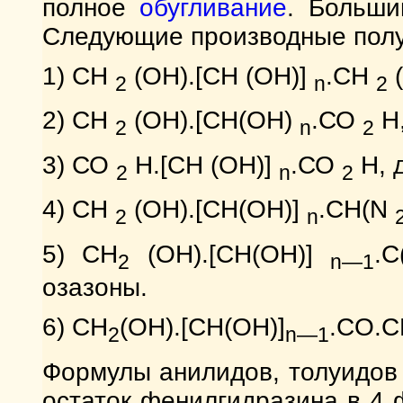
полное
обугливание
. Больши
Следующие производные полу
1) СН
(ОН).[СН (OH)]
.СН
(
2
n
2
2) СН
(ОН).[СН(ОН)
.СО
Н
2
n
2
3) СО
Н.[СН (ОН)]
.СО
Н, 
2
n
2
4) СН
(ОН).[СН(ОН)]
.СН(N
2
n
5) CH
(ОН).[СН(ОН)]
.
2
n—1
озазоны.
6) CH
(OH).[CH(OH)]
.CO.C
2
n—1
Формулы анилидов, толуидов 
остаток фенилгидразина в 4