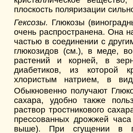
плоскость поляризации сильн
Гексозы.
Глюкозы (виноградны
очень распространена. Она н
частью в соединении с други
глюкозидов (см.), в меде, в
растений и корней, в зерн
диабетиков, из которой к
хлористым натрием, в в
Обыкновенно получают Глюко
сахара, удобно также поль
раствор тростникового саха
прессованных дрожжей часа 
выше). При сгущении в п