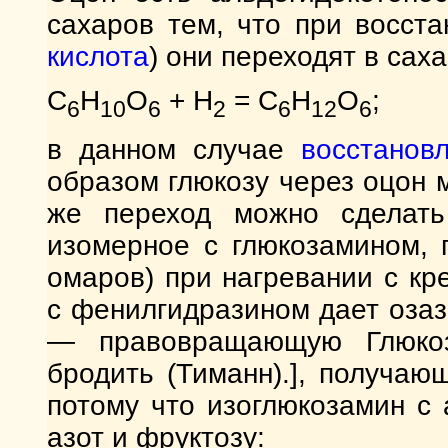
сахаров тем, что при восст
кислота
) они переходят в сах
C
H
O
+ H
= C
H
O
;
6
10
6
2
6
12
6
в данном случае
восстанов
образом глюкозу через оцон 
же переход можно сделать
изомерное с глюкозамином, 
омаров) при нагревании с кр
с фенилгидразином дает озаз
— правовращающую Глюкоз
бродить (Тиманн).], получаю
потому что изоглюкозамин с 
азот и фруктозу: