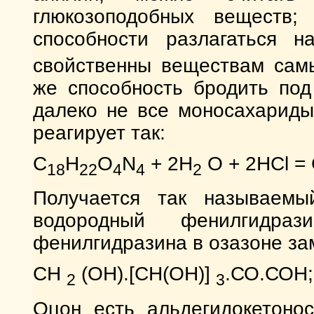
глюкозоподобных веществ;
способности разлагаться
свойственны веществам самы
же способность бродить по
далеко не все моносахариды
реагирует так:
C
H
O
N
+ 2H
O + 2НCl =
18
22
4
4
2
Получается так называем
водородный фенилгидр
фенилгидразина в озазоне за
СН
(ОН).[СН(ОН)]
.СО.СОН;
2
3
Оцон есть альдегидокетоно