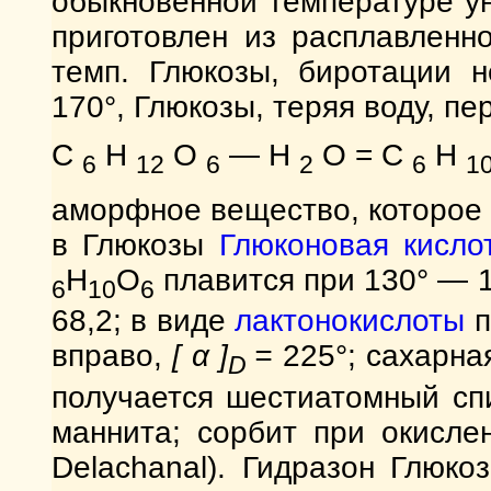
обыкновенной температуре у
приготовлен из расплавленн
темп. Глюкозы, биротации н
170°, Глюкозы, теряя воду, пер
С
Н
О
— Н
О = С
Н
6
12
6
2
6
1
аморфное вещество, которое 
в Глюкозы
Глюконовая кисло
H
O
плавится при 130° — 1
6
10
6
68,2; в виде
лактонокислоты
п
вправо,
[ α ]
=
225°; сахарна
D
получается шестиатомный спи
маннита; сорбит при окисле
Delachanal). Гидразон Глюко