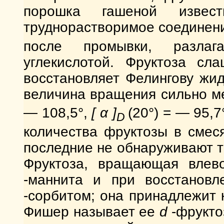
порошка гашеной извес
труднорастворимое соединен
после промывки, разла
углекислотой. Фруктоза сл
восстановляет Фелингову жид
величина вращения сильно м
— 108,5°,
[ α ]
(20°) = — 95,
D
количества фруктозы в смес
последние не обнаруживают т
Фруктоза, вращающая влев
-маннита и при восстанов
-сорбитом; она принадлежит 
Фишер называет ее
d
-фрукто