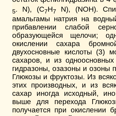
. N), (C
H
N), (NOH). Спи
5
7
7
амальгамы натрия на водный
прибавлении слабой серн
образующейся щелочи; од
окислении сахара бромн
двухосновные кислоты (3) м
сахаров, и из одноосновных 
гидразоны, озазоны и озоны п
Глюкозы и фруктозы. Из всяк
этих производных, и из вся
сахар иногда исходный, ино
выше для перехода Глюкоз
получается при окислении б