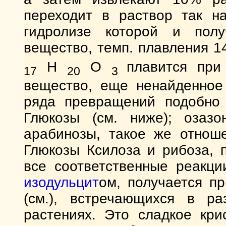
переходит в раствор так 
гидролизе которой и получ
вещество, темп. плавления 1
Н
О
плавится при
17
20
3
вещество, еще ненайденное 
ряда превращений подобно 
Глюкозы (см. ниже); озаз
арабинозы, такое же отнош
Глюкозы Ксилоза и рибоза, 
все соответственные реакц
изодульцит
ом, получается п
(см.), встречающихся в р
растениях. Это сладкое кри