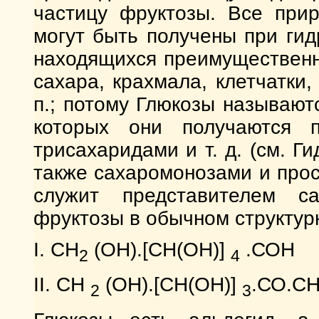
частицу фруктозы. Все при
могут быть получены при ги
находящихся преимущественно
сахара, крахмала, клетчатки,
п.; потому Глюкозы называют
которых они получаются 
трисахаридами и т. д. (см. Г
также сахаромонозами и про
служит представителем с
фруктозы в обычном структур
I. CH
(OH).[СН(ОН)]
.СОН
2
4
II. СН
(ОН).[СН(ОН)]
.СО.С
2
3