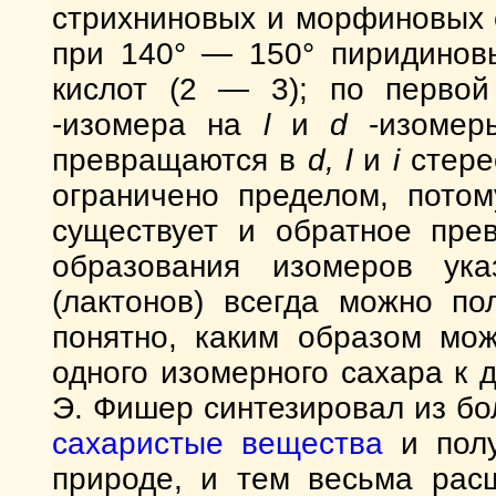
стрихниновых и морфиновых
при 140° — 150° пиридинов
кислот (2 — 3); по перво
-изомера на
l
и
d
-изомер
превращаются в
d, l
и
i
стере
ограничено пределом, потом
существует и обратное пре
образования изомеров ук
(лактонов) всегда можно по
понятно, каким образом мо
одного изомерного сахара к 
Э. Фишер синтезировал из б
сахаристые вещества
и полу
природе, и тем весьма рас