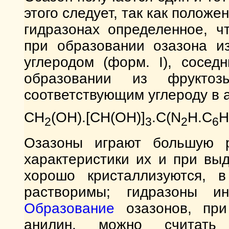
этого следует, так как полож
гидразонах определенное, ч
при образовании озазона и
углеродом (форм. I), сосед
образовании из фрукт
соответствующим углероду в 
CH
(OH).[CH(OH)]
.C(N
H.C
H
2
3
2
6
Озазоны играют большую р
характеристики их и при вы
хорошо кристаллизуются, 
растворимы; гидразоны и
Образование
озазонов, при
анилин, можно считать