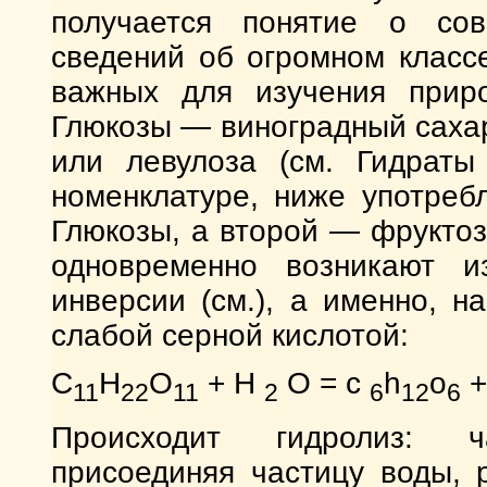
получается понятие о сов
сведений об огромном класс
важных для изучения приро
Глюкозы — виноградный сахар
или левулоза (см. Гидраты
номенклатуре, ниже употреб
Глюкозы, а второй — фруктоз
одновременно возникают и
инверсии (см.), а именно, н
слабой серной кислотой:
C
H
O
+ Н
О = с
h
o
+
11
22
11
2
6
12
6
Происходит гидролиз: ч
присоединяя частицу воды, 