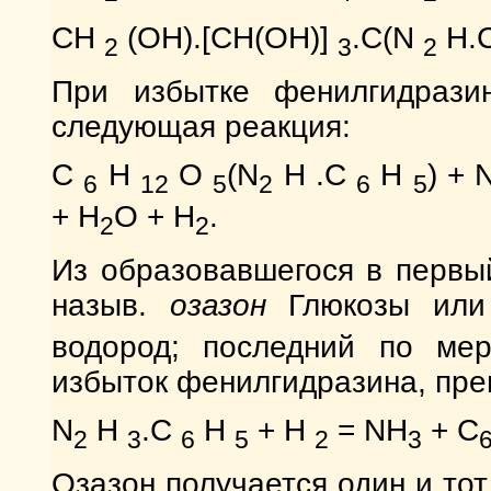
СH
(ОН).[СН(ОН)]
.С(N
H.
2
3
2
При избытке фенилгидрази
следующая реакция:
С
Н
О
(N
H .С
Н
) + 
6
12
5
2
6
5
+ H
O + H
.
2
2
Из образовавшегося в первы
назыв.
озазон
Глюкозы или
водород; последний по мер
избыток фенилгидразина, пре
N
Н
.С
Н
+ Н
= NH
+ C
2
3
6
5
2
3
Озазон получается один и тот