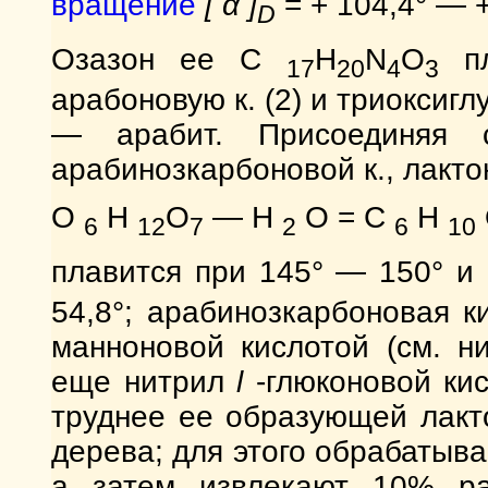
вращение
[ α ]
= + 104,4° — +
D
Озазон ее C
H
N
O
пл
17
20
4
3
арабоновую к. (2) и триоксигл
— арабит. Присоединяя с
арабинозкарбоновой к., лакто
О
Н
O
— Н
O = С
Н
6
12
7
2
6
10
плавится при 145° — 150° и 
54,8°; арабинозкарбоновая 
манноновой кислотой (см. н
еще нитрил
l
-глюконовой ки
труднее ее образующей лакт
дерева; для этого обрабатыв
а затем извлекают 10% ра