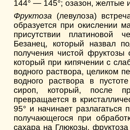
144° — 145°; озазон, желтые 
Фруктоза
(левулоза) встреч
образуется при окислении м
присутствии платиновой ч
Безанец, который назвал по
получения чистой фруктозы 
который при кипячении с сла
водного раствора, целиком п
водного раствора в пустоте
сироп, который, после п
превращается в кристалличе
95° и начинает разлагаться п
получающегося при обработк
сахара на Глюкозы, фруктоз