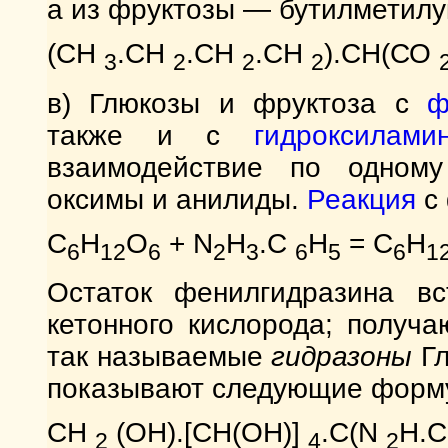
а из фруктозы — бутилметилу
(СН
.СН
.СН
.СН
).СН(СО
3
2
2
2
в) Глюкозы и фруктоза с
ф
также и с
гидроксилами
взаимодействие по одному
оксимы и анилиды.
Реакция
с 
C
H
O
+ N
H
.С
H
= C
H
6
12
6
2
3
6
5
6
1
Остаток фенилгидразина вс
кетонного кислорода; получ
так называемые
гидразоны
Г
показывают следующие форм
СН
(ОН).[СН(ОН)]
.С(N
H.C
2
4
2