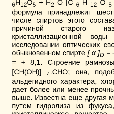
H
O
+ H
O [С
Н
О
6
12
5
2
6
12
5
формула принадлежит шести
числе спиртов этого состав
причиной старого наз
кристаллизационной воды
исследовании оптических св
обыкновенном спирте
[ α ]
= 
D
= + 8,1. Строение рамноз
[СН(ОН)]
.СНО; она, подо
4
альдегидного характера, хло
дает более или менее прочны
выше. Известна еще другая 
путем гидролиза из фукуса,
кристаллическое вещество,