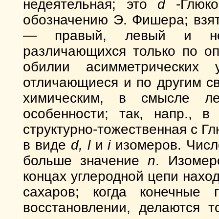
недеятельная; это
d
-Глюк
обозначению Э. Фишера; взя
— правый, левый и нед
различающихся только по оп
обилии асимметрических у
отличающиеся и по другим с
химическим, в смысле ле
особенности; так, напр., в
структурно-тожественная с Г
в виде
d, l
и
i
изомеров. Числ
больше значение
n
. Изомер
концах углеродной цепи наход
сахаров; когда конечные 
восстановлении, делаются т