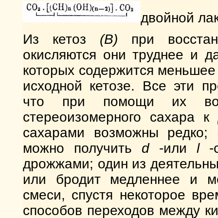
двойной лак
Из кетоз
(B)
при восстано
окисляются они труднее и д
которых содержится меньшее 
исходной кетозе. Все эти п
что при помощи их воз
стереоизомерного сахара к
сахарами возможны редко;
можно получить
d
-или
l
-с
дрожжами; один из деятельны
или бродит медленнее и м
смеси, спустя некоторое вр
способов переходов между к