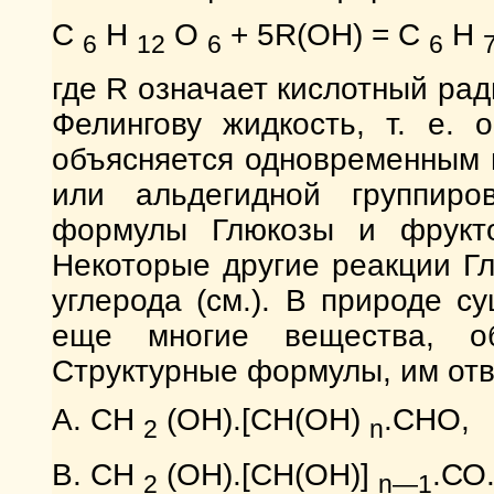
С
Н
О
+ 5R(ОН) = С
Н
6
12
6
6
где R означает кислотный рад
Фелингову жидкость, т. е. 
объясняется одновременным 
или альдегидной группиро
формулы Глюкозы и фрукто
Некоторые другие реакции Г
углерода (см.). В природе с
еще многие вещества, о
Структурные формулы, им от
А. СН
(ОН).[СН(ОН)
.СНО,
2
n
В. СН
(ОН).[СН(ОН)]
.СО
2
n—1