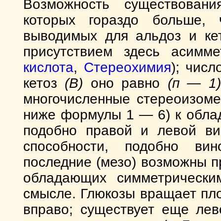
Возможность существовани
которых гораздо больше, 
выводимых для альдоз и к
присутствием здесь асимме
кислота
,
Стереохимия
); чис
кетоз
(В)
оно равно
(п — 1
многочисленные стереоизоме
ниже формулы 1 — 6) к обл
подобно правой и левой ви
способности, подобно вин
последние (мезо) возможны п
обладающих симметрически
смысле. Глюкозы вращает пло
вправо; существует еще ле