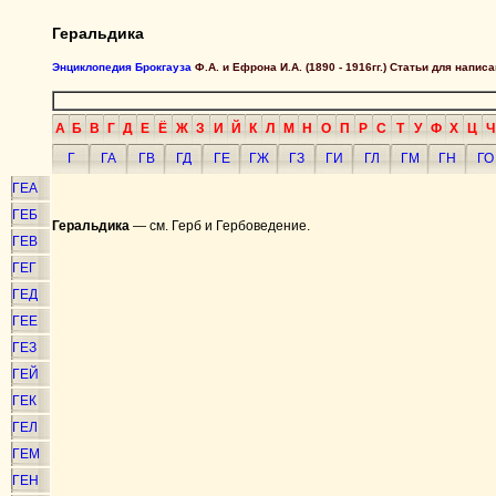
Геральдика
Энциклопедия Брокгауза
Ф.А. и Ефрона И.А. (1890 - 1916гг.) Статьи для напи
А
Б
В
Г
Д
Е
Ё
Ж
З
И
Й
К
Л
М
Н
О
П
Р
С
Т
У
Ф
Х
Ц
Ч
Г
ГА
ГВ
ГД
ГЕ
ГЖ
ГЗ
ГИ
ГЛ
ГМ
ГН
ГО
ГЕА
ГЕБ
Геральдика
— см. Герб и Гербоведение.
ГЕВ
ГЕГ
ГЕД
ГЕЕ
ГЕЗ
ГЕЙ
ГЕК
ГЕЛ
ГЕМ
ГЕН