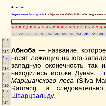
Абноба
Энциклопедия Брокгауза
Ф.А. и Ефрона И.А. (1890 - 1916гг.) Статьи для напи
А
Б
В
Г
Д
Е
Ё
Ж
З
И
Й
К
Л
М
Н
О
П
Р
С
Т
У
Ф
Х
Ц
Ч
А
АА
АБ
АВ
АГ
АД
АЕ
АЖ
АЗ
АИ
АЙ
АК
АЛ
АБА
АББ
Абноба
— название, которое
АБГ
носят лежащие на юго-запад
АБД
АБЕ
западную оконечность так н
АБИ
находились истоки Дуная.
П
АБЛ
Марцианского леса
(Silva Ma
АБН
АБО
Rauraci), и следовательн
АБР
Шварцвальд
у.
АБС
АБТ