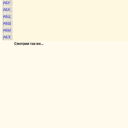
АБУ
АБХ
АБЦ
АБШ
АБЫ
АБЭ
Смотрии так же...