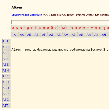
Абачи
Энциклопедия Брокгауза
Ф.А. и Ефрона И.А. (1890 - 1916гг.) Статьи для напи
А
Б
В
Г
Д
Е
Ё
Ж
З
И
Й
К
Л
М
Н
О
П
Р
С
Т
У
Ф
Х
Ц
Ч
А
АА
АБ
АВ
АГ
АД
АЕ
АЖ
АЗ
АИ
АЙ
АК
АЛ
АБА
АББ
Абачи
— толстые бумажные кушаки, употребляемые на Востоке. Это 
АБГ
АБД
АБЕ
АБИ
АБЛ
АБН
АБО
АБР
АБС
АБТ