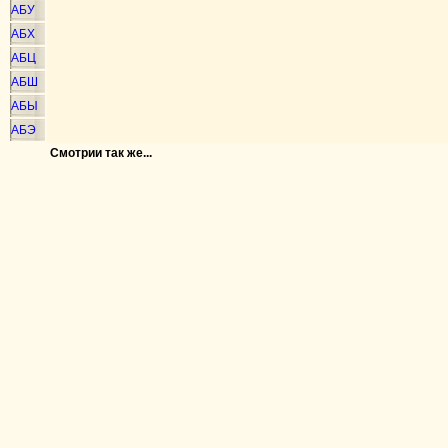
АБУ
АБХ
АБЦ
АБШ
АБЫ
АБЭ
Смотрии так же...