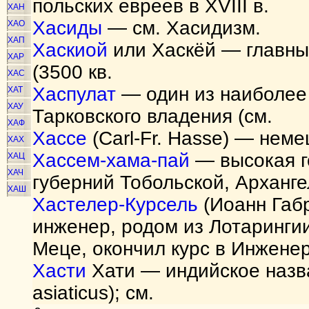
польских евреев в XVIII в.
ХАН
Хасиды
— см. Хасидизм.
ХАО
ХАП
Хаскиой
или Хаскёй — главный
ХАР
(3500 кв.
ХАС
Хаспулат
— один из наиболее
ХАТ
ХАУ
Тарковского владения (см.
ХАФ
Хассе
(Carl-Fr. Hasse) — неме
ХАХ
Хассем-хама-пай
— высокая г
ХАЦ
ХАЧ
губерний Тобольской, Архангел
ХАШ
Хастелер-Курсель
(Иоанн Габр
инженер, родом из Лотарингии
Меце, окончил курс в Инжене
Хасти
Хати — индийское назва
asiaticus); см.