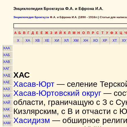
Энциклопедия Брокгауза Ф.А. и Ефрона И.А.
Энциклопедия Брокгауза
Ф.А. и Ефрона И.А. (1890 - 1916гг.) Статьи для напи
А
Б
В
Г
Д
Е
Ё
Ж
З
И
Й
К
Л
М
Н
О
П
Р
С
Т
У
Ф
Х
Ц
Ч
Х
ХА
ХВ
ХЕ
ХИ
ХЛ
ХМ
ХН
ХО
ХР
ХТ
ХУ
ХАА
ХАБ
ХАВ
ХАГ
ХАС
ХАД
Хасав-Юрт
— селение Терской
ХАЕ
ХАЗ
Хасав-Юртовский округ
— сост
ХАИ
области, граничащую с З с Су
ХАЙ
Кизлярским, с В и отчасти с 
ХАК
ХАЛ
Хасидизм
— обширное религи
ХАМ