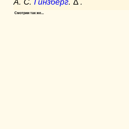
А. С.
Гинзберг
.
Δ
.
Смотрии так же...