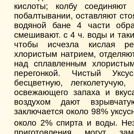
кислоты; колбу соединяю
побалтывании, оставляют стоя
водяной бане 4 части обра
смешивают. с 4 ч. воды и та
чтобы исчезла кислая ре
хлористым натрием, отделяю
над сплавленным хлористы
перегонкой. Чистый Укс
бесцветную, легколетучую,
освежающего запаха и вкуса
воздухом дают взрывчат
заключается около 98% уксус
около 2% спирта и воды. Не
приготовления могут за