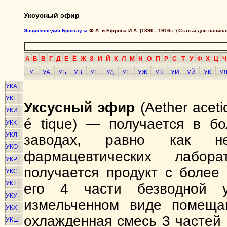
Уксусный эфир
Энциклопедия Брокгауза
Ф.А. и Ефрона И.А. (1890 - 1916гг.) Статьи для напи
А
Б
В
Г
Д
Е
Ё
Ж
З
И
Й
К
Л
М
Н
О
П
Р
С
Т
У
Ф
Х
Ц
Ч
У
УА
УБ
УВ
УГ
УД
УЕ
УЖ
УЗ
УИ
УЙ
УК
У
УКА
УКЕ
Уксусный эфир
(Aether acetic
УКИ
é tique) — получается в бо
УКК
УКЛ
заводах, равно как н
УКО
фармацевтических лабор
УКР
получается продукт с более
УКС
УКТ
его 4 части безводной у
УКУ
измельченном виде помещаю
УКХ
охлажденная смесь 3 частей 9
УКШ