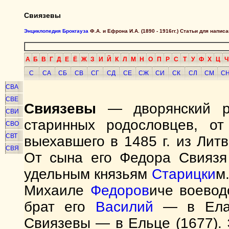
Свиязевы
Энциклопедия Брокгауза
Ф.А. и Ефрона И.А. (1890 - 1916гг.) Статьи для напи
А
Б
В
Г
Д
Е
Ё
Ж
З
И
Й
К
Л
М
Н
О
П
Р
С
Т
У
Ф
Х
Ц
Ч
С
СА
СБ
СВ
СГ
СД
СЕ
СЖ
СИ
СК
СЛ
СМ
С
СВА
СВЕ
Свиязевы
— дворянский ро
СВИ
старинных родословцев, о
СВО
СВТ
выехавшего в 1485 г. из Лит
СВЯ
От сына его Федора Свиязя
удельным князьям
Старицки
м
Михаиле
Федоров
иче воево
брат его
Василий
— в Елат
Свиязевы — в Ельце (1677). 