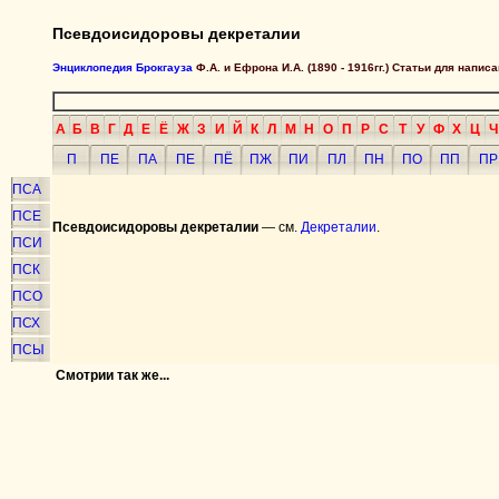
Псевдоисидоровы декреталии
Энциклопедия Брокгауза
Ф.А. и Ефрона И.А. (1890 - 1916гг.) Статьи для напи
А
Б
В
Г
Д
Е
Ё
Ж
З
И
Й
К
Л
М
Н
О
П
Р
С
Т
У
Ф
Х
Ц
Ч
П
ПЕ
ПА
ПЕ
ПЁ
ПЖ
ПИ
ПЛ
ПН
ПО
ПП
ПР
ПСА
ПСЕ
Псевдоисидоровы декреталии
— см.
Декреталии
.
ПСИ
ПСК
ПСО
ПСХ
ПСЫ
Смотрии так же...