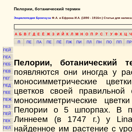
Пелории, ботанический термин
Энциклопедия Брокгауза
Ф.А. и Ефрона И.А. (1890 - 1916гг.) Статьи для напи
А
Б
В
Г
Д
Е
Ё
Ж
З
И
Й
К
Л
М
Н
О
П
Р
С
Т
У
Ф
Х
Ц
Ч
П
ПЕ
ПА
ПЕ
ПЁ
ПЖ
ПИ
ПЛ
ПН
ПО
ПП
ПР
ПЕЙ
ПЕА
Пелории, ботанический т
ПЕБ
появляются они иногда у ра
ПЕВ
ПЕГ
моносимметрические цветк
ПЕД
цветков своей правильной 
ПЕЕ
моносимметрические цветк
ПЕЖ
ПЕЗ
Пелории о 5 шпорпах. В п
ПЕЙ
Линнеем (в 1747 г.) у Lina
ПЕК
найденное им растение с ур
ПЕЛ