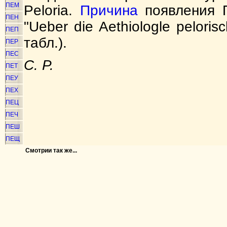
ПЕМ
Peloria.
Причина
появления П
ПЕН
"Ueber die Aethiologle pelorisc
ПЕП
табл.).
ПЕР
ПЕС
С. Р.
ПЕТ
ПЕУ
ПЕХ
ПЕЦ
ПЕЧ
ПЕШ
ПЕЩ
Смотрии так же...