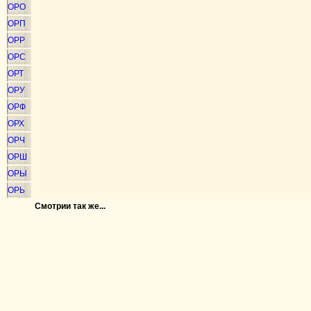
ОРО
ОРП
ОРР
ОРС
ОРТ
ОРУ
ОРФ
ОРХ
ОРЧ
ОРШ
ОРЫ
ОРЬ
Смотрии так же...