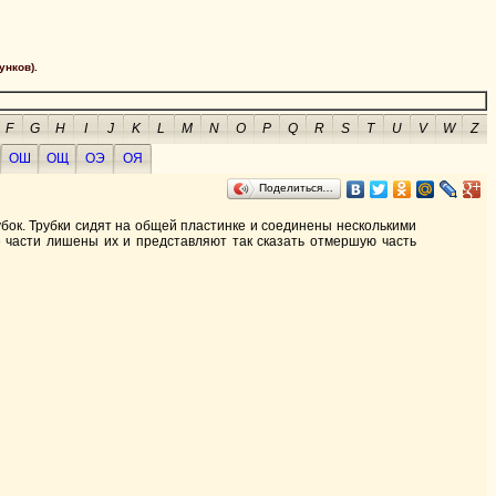
унков).
F
G
H
I
J
K
L
M
N
O
P
Q
R
S
T
U
V
W
Z
ОШ
ОЩ
ОЭ
ОЯ
Поделиться…
бок. Трубки сидят на общей пластинке и соединены несколькими
 части лишены их и представляют так сказать отмершую часть