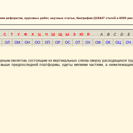
сания рефератов, курсовых работ, научные статьи, биографии (118447 статей и 6000 рис
С
Т
У
Ф
Х
Ц
Ч
Ш
Щ
Ы
Э
Ю
Я
A
B
C
D
E
ОЛ
ОМ
ОН
ОО
ОП
ОР
ОС
ОТ
ОУ
ОФ
ОХ
ОЦ
ОЧ
рным скелетом, состоящим из вертикальных слегка сверху расходящихся тру
я выше предпоследней платформы, одеты мягкими частями, а нижележащие