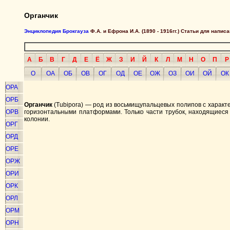
Органчик
Энциклопедия Брокгауза
Ф.А. и Ефрона И.А. (1890 - 1916гг.) Статьи для напи
А
Б
В
Г
Д
Е
Ё
Ж
З
И
Й
К
Л
М
Н
О
П
Р
О
ОА
ОБ
ОВ
ОГ
ОД
ОЕ
ОЖ
ОЗ
ОИ
ОЙ
ОК
ОРА
ОРБ
Органчик
(Tubipora) — род из восьмищупальцевых полипов с характе
ОРВ
горизонтальными платформами. Только части трубок, находящиес
колонии.
ОРГ
ОРД
ОРЕ
ОРЖ
ОРИ
ОРК
ОРЛ
ОРМ
ОРН