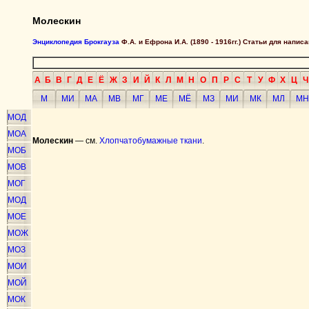
Молескин
Энциклопедия Брокгауза
Ф.А. и Ефрона И.А. (1890 - 1916гг.) Статьи для напи
А
Б
В
Г
Д
Е
Ё
Ж
З
И
Й
К
Л
М
Н
О
П
Р
С
Т
У
Ф
Х
Ц
Ч
М
МИ
МА
МВ
МГ
МЕ
МЁ
МЗ
МИ
МК
МЛ
МН
МОД
МОА
Молескин
— см.
Хлопчатобумажные ткани
.
МОБ
МОВ
МОГ
МОД
МОЕ
МОЖ
МОЗ
МОИ
МОЙ
МОК