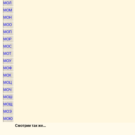
МОЛ
МОМ
МОН
МОО
МОП
МОР
МОС
МОТ
МОУ
МОФ
МОХ
МОЦ
МОЧ
МОШ
МОЩ
МОЭ
МОЮ
Смотрии так же...