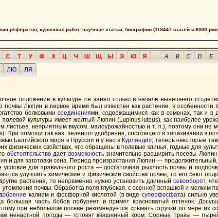
сания рефератов, курсовых работ, научные статьи, биографии (118447 статей и 6000 рис
С
Т
У
Ф
Х
Ц
Ч
Ш
Щ
Ы
Э
Ю
Я
A
B
C
D
E
ЛЮ
ЛЯ
рочное положение в культуре он занял только в начале нынешнего столет
о почвы Люпин в первое время был известен как растение, в особенности 
богатство белковыми
соединения
ми, содержащимися как в семенах, так и в 
 полевой культуры имеет желтый Люпин (Lupinus luteus), как наиболее ур
листьев, неприятным вкусом, малоурожайностью и т. п.), поэтому они не м
erennis). При помощи так наз. зеленого удобрения, состоящего в запахивании 
жью Балтийского моря в Пруссии и у нас в
Курлянди
и; теперь некоторые та
оих физических свойствах, что обращены в полевые клинья, годные для кул
Это
обстоятельство
дает
возможность
значительно расширить посевы Люпин на
я и для заготовки сена. Период произрастания Люпин — продолжительный, о
е условие для правильного роста — достаточная рыхлость почвы и подпочв
раются улучшить химические и физические свойства почвы, то его сеют подр
 другие растения, то непременно нужно установить длинный
севооборот
, чт
 утомления почвы. Обработка поля глубокая, с осенней вспашкой и мелким 
добрение
калием и фосфорной кислотой (в виде
суперфосфат
а) сильно ув
да большая часть бобов побуреет и примет красноватый оттенок. Досуш
отому при небольшом посеве рекомендуется срывать стручки по мере их со
учае ненастной погоды — готовят квашенный корм. Сорные травы — пыре