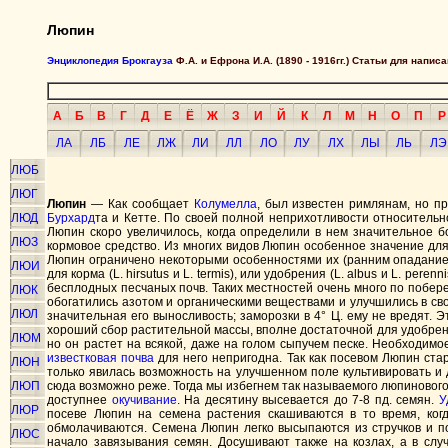
Люпин
Энциклопедия Брокгауза
Ф.А. и Ефрона И.А. (1890 - 1916гг.) Статьи для напи
А
Б
В
Г
Д
Е
Ё
Ж
З
И
Й
К
Л
М
Н
О
П
Р
ЛА
ЛБ
ЛЕ
ЛЖ
ЛИ
ЛЛ
ЛО
ЛУ
ЛХ
ЛЫ
ЛЬ
ЛЭ
ЛЮБ
ЛЮГ
Люпин
— Как сообщает
Колумелла
, был известен римлянам, но п
ЛЮД
Бурхард
та и Кетте. По своей полной неприхотливости относительн
Люпин скоро увеличилось, когда определили в нем значительное 
ЛЮЗ
кормовое средство. Из многих видов Люпин особенное значение для
Люпин ограничено некоторыми особенностями их (ранним опаданием 
ЛЮИ
для корма (L. hirsutus и L. termis), или удобрения (L. albus и L. p
бесплодных песчаных почв. Таких местностей очень много по побере
ЛЮК
обогатились азотом и органическими веществами и улучшились в св
ЛЮЛ
значительная его выносливость; заморозки в 4° Ц. ему не вредят. 
хороший сбор растительной массы, вполне достаточной для удобрени
ЛЮМ
но он растет на всякой, даже на голом сыпучем песке. Необходимо
известковая почва
для него непригодна. Так как посевом Люпин ста
ЛЮН
только явилась возможность на улучшенном поле культивировать и
ЛЮП
сюда возможно реже. Тогда мы избегнем так называемого люпинового
доступнее
окучивание
. На десятину высевается до 7-8 пд. семян.
У
ЛЮР
посеве Люпин на семена растения скашиваются в то время, ког
обмолачиваются. Семена Люпин легко высыпаются из стручков и п
ЛЮС
начало завязывания семян. Досушивают также на козлах, а в сл