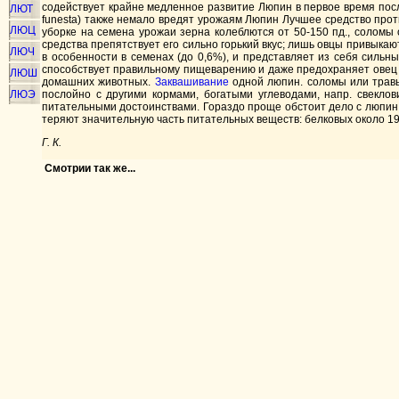
содействует крайне медленное развитие Люпин в первое время после
ЛЮТ
funesta) также немало вредят урожаям Люпин Лучшее средство прот
ЛЮЦ
уборке на семена урожаи зерна колеблются от 50-150 пд., соломы
средства препятствует его сильно горький вкус; лишь овцы привыкают
ЛЮЧ
в особенности в семенах (до 0,6%), и представляет из себя силь
способствует правильному пищеварению и даже предохраняет овец о
ЛЮШ
домашних животных.
Заквашивание
одной люпин. соломы или травы
ЛЮЭ
послойно с другими кормами, богатыми углеводами, напр. свекло
питательными достоинствами. Гораздо проще обстоит дело с люпин.
теряют значительную часть питательных веществ: белковых около 19,
Г. К.
Смотрии так же...