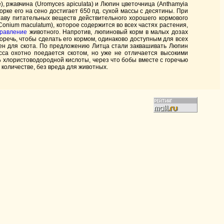
, ржавчина (Uromyces apiculata) и Люпин цветочница (Anthamyia
ке его на сено достигает 650 пд. сухой массы с десятины. При
таву питательных веществ действительного хорошего кормового
(Conium maculatum), которое содержится во всех частях растения,
равление
животного. Напротив, люпиновый корм в малых дозах
речь, чтобы сделать его кормом, одинаково доступным для всех
ден для скота. По предложению Литца стали заквашивать Люпин
сса охотно поедается скотом, но уже не отличается высокими
 хлористоводородной кислоты, через что бобы вместе с горечью
 количестве, без вреда для животных.