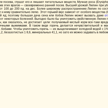
 посева, глушат его и лишают питательных веществ. Мучная роса (Erysiphe)
ив этих врагов — своевременно ранний посев. Высший урожай Люпин при убор
 от 100 до 200 пд. на дес. Более широкому распространению Люпин по сос
 к нему сравнительно легко. Этот горький вкус зависит от особого вещества 
ный яд; поэтому большая дача сена или бобов Люпин может вызвать даже
от
т некоторых болезней. Выгодно было бы уничтожить свойственную Люпин го
, как оказалось, не достигает цели: получаемый кислый корм все-таки вре
вичными выжимками. В таком виде горечь делается нечувствительной и ма
 бобами. Чтобы уничтожить горечь — их выщелачивают холодной водой с 1%
2, безазотистых 1 8,6, минеральных 41,1, но зато их можно задавать в любом