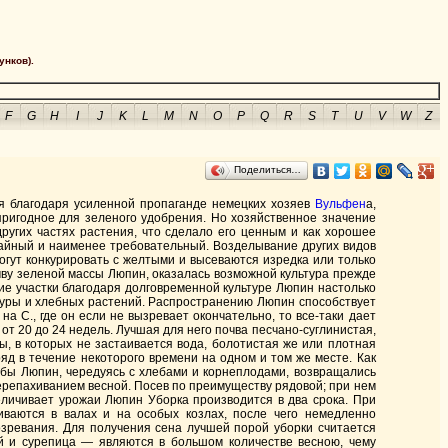
унков).
F
G
H
I
J
K
L
M
N
O
P
Q
R
S
T
U
V
W
Z
Поделиться…
ия благодаря усиленной пропаганде немецких хозяев
Вульфен
а,
пригодное для зеленого удобрения. Но хозяйственное значение
других частях растения, что сделало его ценным и как хорошее
ожайный и наименее требовательный. Возделывание других видов
огут конкурировать с желтыми и высеваются изредка или только
в почву зеленой массы Люпин, оказалась возможной культура прежде
кие участки благодаря долговременной культуре Люпин настолько
ьтуры и хлебных растений. Распространению Люпин способствует
 С., где он если не вызревает окончательно, то все-таки дает
т 20 до 24 недель. Лучшая для него почва песчано-суглинистая,
ы, в которых не застаивается вода, болотистая же или плотная
яд в течение некоторого времени на одном и том же месте. Как
обы Люпин, чередуясь с хлебами и корнеплодами, возвращались
перепахиванием весной. Посев по преимуществу рядовой; при нем
еличивает урожаи Люпин Уборка производится в два срока. При
иваются в валах и на особых козлах, после чего немедленно
зревания. Для получения сена лучшей порой уборки считается
й и сурепица — являются в большом количестве весною, чему