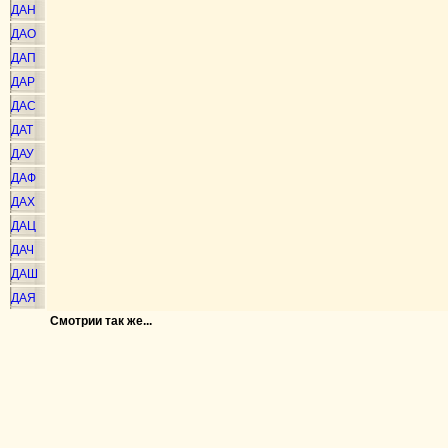
ДАН
ДАО
ДАП
ДАР
ДАС
ДАТ
ДАУ
ДАФ
ДАХ
ДАЦ
ДАЧ
ДАШ
ДАЯ
Смотрии так же...