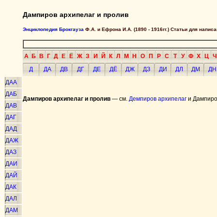
Дампиров архипелаг и пролив
Энциклопедия Брокгауза
Ф.А. и Ефрона И.А. (1890 - 1916гг.) Статьи для напи
А
Б
В
Г
Д
Е
Ё
Ж
З
И
Й
К
Л
М
Н
О
П
Р
С
Т
У
Ф
Х
Ц
Ч
Д
ДА
ДВ
ДГ
ДЕ
ДЁ
ДЖ
ДЗ
ДИ
ДЛ
ДМ
ДН
ДАА
ДАБ
Дампиров архипелаг и пролив
— см.
Демпиров архипелаг
и Дампиро
ДАВ
ДАГ
ДАД
ДАЖ
ДАЗ
ДАИ
ДАЙ
ДАК
ДАЛ
ДАМ