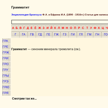
Грамматит
Энциклопедия Брокгауза
Ф.А. и Ефрона И.А. (1890 - 1916гг.) Статьи для напи
А
Б
В
Г
Д
Е
Ё
Ж
З
И
Й
К
Л
М
Н
О
П
Р
С
Т
У
Ф
Х
Ц
Ч
Г
ГА
ГВ
ГД
ГЕ
ГЖ
ГЗ
ГИ
ГЛ
ГМ
ГН
ГО
ГРА
ГРЕ
Грамматит
— синоним минерала тремолита (см.).
ГРЖ
ГРИ
ГРО
ГРУ
ГРЫ
ГРЭ
ГРЮ
ГРЯ
Смотрии так же...