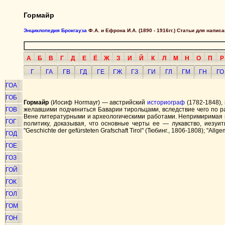
Гормайр
Энциклопедия Брокгауза
Ф.А. и Ефрона И.А. (1890 - 1916гг.) Статьи для напи
А
Б
В
Г
Д
Е
Ё
Ж
З
И
Й
К
Л
М
Н
О
П
Р
Г
ГА
ГВ
ГД
ГЕ
ГЖ
ГЗ
ГИ
ГЛ
ГМ
ГН
ГО
ГОА
ГОБ
Гормайр
(Иосиф Ноrmауr) — австрийский
историограф
(1782-1848),
ГОВ
желавшими подчиниться Баварии тирольцами, вследствие чего по р
Вене литературными и археологическими работами. Непримиримая 
ГОГ
политику, доказывая, что основные черты ее — лукавство, иезуи
"Geschichte der gefürsteten Grafschaft Tirol" (Тюбинг., 1806-1808); "Allg
ГОД
ГОЕ
ГОЗ
ГОЙ
ГОК
ГОЛ
ГОМ
ГОН