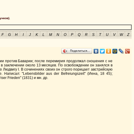
унков).
F
G
H
I
J
K
L
M
N
O
P
Q
R
S
T
U
V
W
Z
Поделиться…
нии против Баварии; после перемирия продолжал сношения с не
в заключении около 13 месяцев. По освобождении он занялся в
ю Людвигу I. В сочинениях своих он строго порицает австрийскую
. Написал: "Lebensbilder aus der Befreiungszeit" (Иена, 18 45);
iser Frieden" (1831) и мн. др.