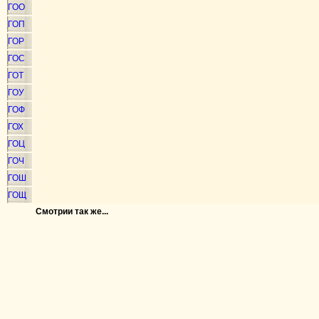
ГОО
ГОП
ГОР
ГОС
ГОТ
ГОУ
ГОФ
ГОХ
ГОЦ
ГОЧ
ГОШ
ГОЩ
Смотрии так же...