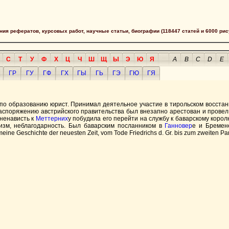
сания рефератов, курсовых работ, научные статьи, биографии (118447 статей и 6000 рис
С
Т
У
Ф
Х
Ц
Ч
Ш
Щ
Ы
Э
Ю
Я
A
B
C
D
E
ГР
ГУ
ГФ
ГХ
ГЫ
ГЬ
ГЭ
ГЮ
ГЯ
 по образованию юрист. Принимал деятельное участие в тирольском восста
аспоряжению австрийского правительства был внезапно арестован и провел 
ненависть к
Меттерних
у побудила его перейти на службу к баварскому корол
тизм, неблагодарность. Был баварским посланником в
Ганновер
е и Бремене
emeine Geschichte der neuesten Zeit, vom Tode Friedrichs d. Gr. bis zum zweiten Par