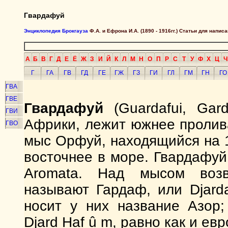
Гвардафуй
Энциклопедия Брокгауза
Ф.А. и Ефрона И.А. (1890 - 1916гг.) Статьи для напи
А
Б
В
Г
Д
Е
Ё
Ж
З
И
Й
К
Л
М
Н
О
П
Р
С
Т
У
Ф
Х
Ц
Ч
Г
ГА
ГВ
ГД
ГЕ
ГЖ
ГЗ
ГИ
ГЛ
ГМ
ГН
ГО
ГВА
ГВЕ
Гвардафуй
(Guardafui, Ga
ГВИ
Африки, лежит южнее пролива
ГВО
мыс Орфуй, находящийся на 1
восточнее в море. Гвардафуй
Aromata. Над мысом возв
называют Гардаф, или Djard
носит у них название Азор;
Djard Haf û m, равно как и ев