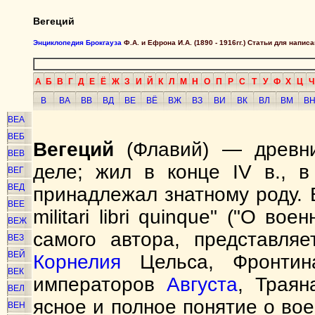
Вегеций
Энциклопедия Брокгауза
Ф.А. и Ефрона И.А. (1890 - 1916гг.) Статьи для напи
А
Б
В
Г
Д
Е
Ё
Ж
З
И
Й
К
Л
М
Н
О
П
Р
С
Т
У
Ф
Х
Ц
Ч
В
ВА
ВВ
ВД
ВЕ
ВЁ
ВЖ
ВЗ
ВИ
ВК
ВЛ
ВМ
В
ВЕА
ВЕБ
Вегеций
(Флавий) — древни
ВЕВ
деле; жил в конце IV в., 
ВЕГ
ВЕД
принадлежал знатному роду. 
ВЕЕ
militari libri quinque" ("О во
ВЕЖ
самого автора, представляе
ВЕЗ
ВЕЙ
Корнелия
Цельса, Фронтин
ВЕК
императоров
Августа
, Траян
ВЕЛ
ясное и полное понятие о вое
ВЕН