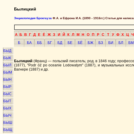
Былицкий
Энциклопедия Брокгауза
Ф.А. и Ефрона И.А. (1890 - 1916гг.) Статьи для напи
А
Б
В
Г
Д
Е
Ё
Ж
З
И
Й
К
Л
М
Н
О
П
Р
С
Т
У
Ф
Х
Ц
Ч
Б
БА
ББ
БГ
БД
БЕ
БЁ
БЖ
БЗ
БИ
БЛ
БМ
БЫД
БЫК
Былицкий
(Франц) — польский писатель; род. в 1846 году; професс
БЫЛ
(1877), "Podr óź po oceanie Lodowatym" (1887), и музыкальных ис
Вагнере (1887) и др.
БЫМ
БЫН
БЫР
БЫС
БЫТ
БЫХ
БЫЧ
БЫШ
БЫЩ