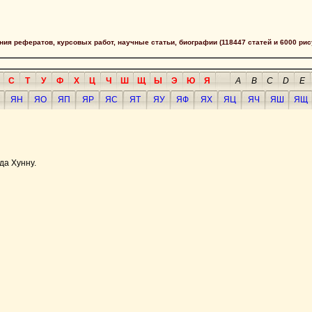
сания рефератов, курсовых работ, научные статьи, биографии (118447 статей и 6000 рис
С
Т
У
Ф
Х
Ц
Ч
Ш
Щ
Ы
Э
Ю
Я
A
B
C
D
E
ЯН
ЯО
ЯП
ЯР
ЯС
ЯТ
ЯУ
ЯФ
ЯХ
ЯЦ
ЯЧ
ЯШ
ЯЩ
да Хунну.