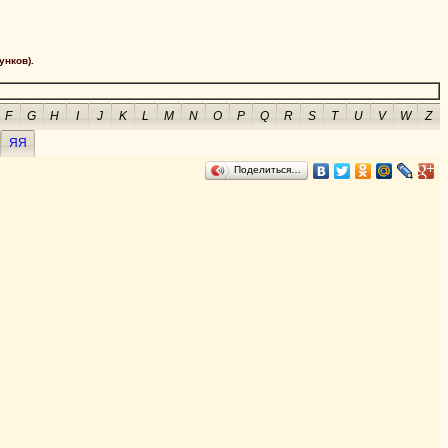
унков).
F
G
H
I
J
K
L
M
N
O
P
Q
R
S
T
U
V
W
Z
ЯЯ
Поделиться…