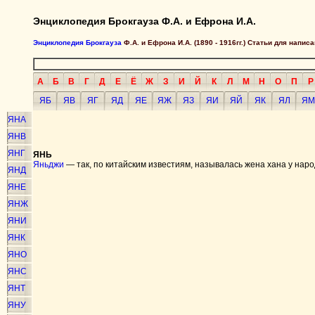
Энциклопедия Брокгауза Ф.А. и Ефрона И.А.
Энциклопедия Брокгауза
Ф.А. и Ефрона И.А. (1890 - 1916гг.) Статьи для напи
А
Б
В
Г
Д
Е
Ё
Ж
З
И
Й
К
Л
М
Н
О
П
Р
ЯБ
ЯВ
ЯГ
ЯД
ЯЕ
ЯЖ
ЯЗ
ЯИ
ЯЙ
ЯК
ЯЛ
ЯМ
ЯНА
ЯНВ
ЯНГ
ЯНЬ
Яньджи
— так, по китайским известиям, называлась жена хана у наро
ЯНД
ЯНЕ
ЯНЖ
ЯНИ
ЯНК
ЯНО
ЯНС
ЯНТ
ЯНУ