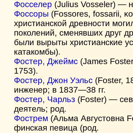
Фосселер
(Julius Vosseler) — 
Фоссоры
(Fossores, fossarii, 
христианской древности моги
поколений, сменявших друг др
были вырыты христианские ус
катакомбы).
Фостер, Джеймс
(James Foste
1753).
Фостер, Джон Уэльс
(Foster, 
инженер; в 1837—38 гг.
Фостер, Чарльз
(Foster) — се
деятель; род.
Фострем
(Альма Августовна F
финская певица (род.