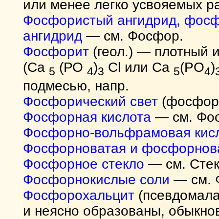
или менее легко усвояемых р
Фосфористый ангидрид, фосф
ангидрид
— см. Фосфор.
Фосфорит
(геол.) — плотный 
(Са
(РО
)
Cl или Ca
(PO
)
5
4
3
5
4
подмесью, напр.
Фосфорический свет
(фосфори
Фосфорная кислота
— см. Фо
Фосфорно-вольфрамовая кис
Фосфорноватая и фосфорнова
Фосфорное стекло
— см. Стек
Фосфорнокислые соли
— см. 
Фосфорохальцит
(псевдомала
и неясно образованы, обыкн