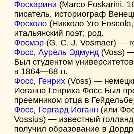
Фоскарини
(Marco Foskarini,
писатель, историограф Венец
Фосколо
(Никколо Уго Foscol
итальянский поэт; род.
Фосмэр
(G. С. J. Vosmaer) — г
Фосс, Аурель Эдмунд
(Voss) —
Был студентом университетов 
в 1864—68 гг.
Фосс, Генрих
(Voss) — немецк
Иоганна Генриха Фосс Был пр
преемником отца в Гейдельбе
Фосс, Гергард Иоганн
(или Фос
Vossius) — известный голлан
получил образование в Дордр