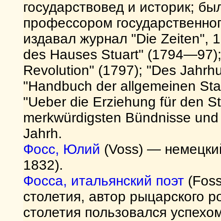
государствовед и историк; бы
профессором государственног
издавал журнал "Die Zeiten", 
des Hauses Stuart" (1794—97);
Revolution" (1797); "Des Jahrh
"Handbuch der allgemeinen Sta
"Ueber die Erziehung für den St
merkwürdigsten Bündnisse und 
Jahrh.
Фосс, Юлий
(Voss) — немецки
1832).
Фосса, итальянский поэт
(Foss
столетия, автор рыцарского р
столетия пользовался успехом: