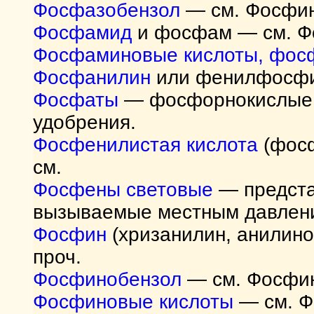
Фосфазобензол
— см. Фосфи
Фосфамид
и фосфам — cм. Ф
Фосфаминовые кислоты, фос
Фосфанилин
или фенилфосфи
Фосфаты
— фосфорнокислые 
удобрения.
Фосфенилистая кислота
(фосф
см.
Фосфены световые
— предста
вызываемые местным давлени
Фосфин
(хризанилин, анилин
проч.
Фосфинобензол
— см. Фосфи
Фосфиновые кислоты
— см. Ф