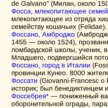
de Galvano" (Милан, около 150
Фосса, млекопитающее семей
млекопитающее из отряда хищ
семейству кошачьих (Felidae).
Фоссано, Амброджо
(Амброджо
1455 — около 1524), прозван
ломбардской школы, ученик, 
Младшего, подвергшийся пото
Фоссано, город в Италии
(Foss
провинции Кунео. 8000 жител
Фоссати
(Giovanni-Francesc o
историк; был бенедиктинцем 
Фоссебрея*
— пониженный вал
оборонительной ограды, пара