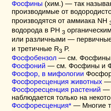
Фосфины
(хим.) — так называ
производимые от водородис
производятся от аммиака NH
водорода в РН
органическим
3
или различными — первичн
и третичные R
Р.
3
Фосфобензол
— см. Фосфины
Фосфоний
— см. Фосфины и 
Фосфор, в мифологии
Фосфор 
Фосфоресценция животных
— 
Фосфоресценция растений
— 
наблюдается только на некото
Фосфоресценция*
— Многие т