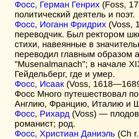
Фосс, Герман Генрих
(Foss, 1
политический деятель и поэт.
Фосс, Иоганн Фридрих
(Voss, 
переводчик. Был ректором шк
стихи, навеянные в значител
переводил главным образом а
"Musenalmanach"; в начале XI
Гейдельберг, где и умер.
Фосс, Исаак
(Voss, 1618—1689
Фосс Много путешествовал по
Англию, Францию, Италию и 
Фосс, Рихард
(Voss) — плодов
романист; род.
Фосс, Христиан Даниэль
(Ch r