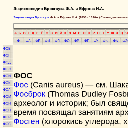
Энциклопедия Брокгауза Ф.А. и Ефрона И.А.
Энциклопедия Брокгауза
Ф.А. и Ефрона И.А. (1890 - 1916гг.) Статьи для напи
А
Б
В
Г
Д
Е
Ё
Ж
З
И
Й
К
Л
М
Н
О
П
Р
С
Т
У
Ф
Х
Ц
Ч
Ф
ФА
ФЕ
ФИ
ФЛ
ФО
ФР
ФТ
ФУ
ФЫ
ФЬ
ФЭ
ФОВ
ФОГ
ФОД
ФОЖ
ФОС
ФОЙ
Фос
(Canis aureus) — cм. Шак
ФОК
ФОЛ
Фосброк
(Thomas Dudley Fosb
ФОМ
археолог и историк; был свящ
ФОН
время посвящал занятиям арх
ФОП
ФОР
Фосген
(хлорокись углерода,
ФОС