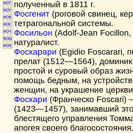
полученный в 1811 г.
ФОТ
ФОУ
Фосгенит
(роговой свинец, ке
ФОФ
тетрагональной системы.
ФОХ
Фосильон
(Adolf-Jean Focillo
ФОЧ
ФОШ
натуралист.
ФОЯ
Фоскарари
(Egidio Foscarari, 
прелат (1512—1564), доминик
простой и суровый образ жизн
помощь бедным, на устройств
женщин, на украшение церкви 
Фоскари
(Франческо Foscari)
(1423—1457), занимавший этот
блестящего управления Томма
апогея своего благосостояния