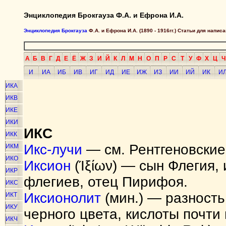
Энциклопедия Брокгауза Ф.А. и Ефрона И.А.
Энциклопедия Брокгауза
Ф.А. и Ефрона И.А. (1890 - 1916гг.) Статьи для напи
А
Б
В
Г
Д
Е
Ё
Ж
З
И
Й
К
Л
М
Н
О
П
Р
С
Т
У
Ф
Х
Ц
Ч
И
ИА
ИБ
ИВ
ИГ
ИД
ИЕ
ИЖ
ИЗ
ИИ
ИЙ
ИК
И
ИКА
ИКВ
ИКЕ
ИКИ
ИКС
ИКК
Икс-лучи
— см. Рентгеновские
ИКМ
ИКО
Иксион
(Ίξίων) — сын Флегия,
ИКР
флегиев, отец Пирифоя.
ИКС
Иксионолит
(мин.) — разность 
ИКТ
ИКУ
черного цвета, кислоты почти 
ИКЧ