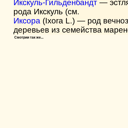
Икскуль-Гильденбандт
— эстля
рода Икскуль (см.
Иксора
(Ixora L.) — род вечн
деревьев из семейства марен
Смотрии так же...