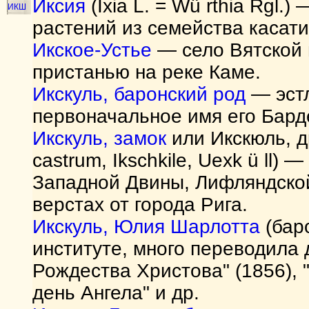
Иксия
(Ixia L. = Wü rthia Rgl
ИКШ
растений из семейства касатик
Икское-Устье
— село Вятской г
пристанью на реке Каме.
Икскуль, баронский род
— эстл
первоначальное имя его Бард
Икскуль, замок
или Икскюль, д
castrum, Ikschkile, Uexk ü ll)
Западной Двины, Лифляндской 
верстах от города Рига.
Икскуль, Юлия Шарлотта
(бар
институте, много переводила д
Рождества Христова" (1856), 
день Ангела" и др.