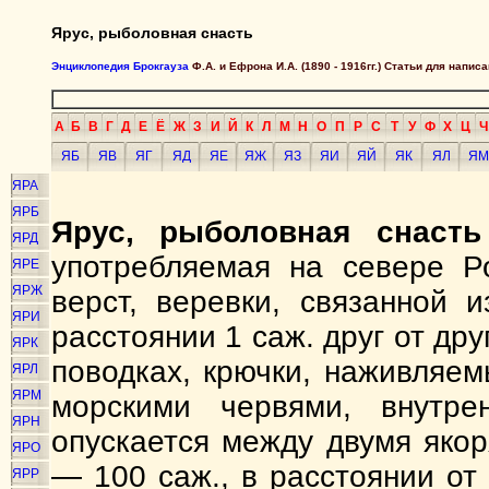
Ярус, рыболовная снасть
Энциклопедия Брокгауза
Ф.А. и Ефрона И.А. (1890 - 1916гг.) Статьи для напи
А
Б
В
Г
Д
Е
Ё
Ж
З
И
Й
К
Л
М
Н
О
П
Р
С
Т
У
Ф
Х
Ц
Ч
ЯБ
ЯВ
ЯГ
ЯД
ЯЕ
ЯЖ
ЯЗ
ЯИ
ЯЙ
ЯК
ЯЛ
ЯМ
ЯРА
ЯРБ
Ярус, рыболовная снасть
ЯРД
употребляемая на севере Ро
ЯРЕ
ЯРЖ
верст, веревки, связанной и
ЯРИ
расстоянии 1 саж. друг от др
ЯРК
поводках, крючки, наживляе
ЯРЛ
ЯРМ
морскими червями, внутре
ЯРН
опускается между двумя якор
ЯРО
— 100 саж., в расстоянии от 
ЯРР