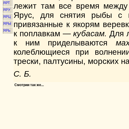
ЯРТ
лежит там все время между
ЯРУ
Ярус, для снятия рыбы с 
ЯРЦ
привязанные к якорям верев
ЯРЫ
ЯРЬ
к поплавкам —
кубасам.
Для л
к ним приделываются
ма
колеблющиеся при волнении
трески, палтусины, морских н
С. Б.
Смотрии так же...