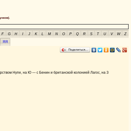
унков).
F
G
H
I
J
K
L
M
N
O
P
Q
R
S
T
U
V
W
Z
ЯЯ
Поделиться…
дарством Нупе, на Ю — с Бенин и британской колонией Лагос, на З