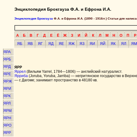
Энциклопедия Брокгауза Ф.А. и Ефрона И.А.
Энциклопедия Брокгауза
Ф.А. и Ефрона И.А. (1890 - 1916гг.) Статьи для напи
А
Б
В
Г
Д
Е
Ё
Ж
З
И
Й
К
Л
М
Н
О
П
Р
ЯБ
ЯВ
ЯГ
ЯД
ЯЕ
ЯЖ
ЯЗ
ЯИ
ЯЙ
ЯК
ЯЛ
ЯМ
ЯРА
ЯРБ
ЯРД
ЯРР
Яррел
(Вильям Yarrel, 1784—1806) — английский натуралист.
ЯРЕ
Ярриба
(Joruba, Yoruba, Jarriba) — негритянское государство в Верх
— с Дагоме; занимает пространство в 48180 кв.
ЯРЖ
ЯРИ
ЯРК
ЯРЛ
ЯРМ
ЯРН
ЯРО
ЯРР