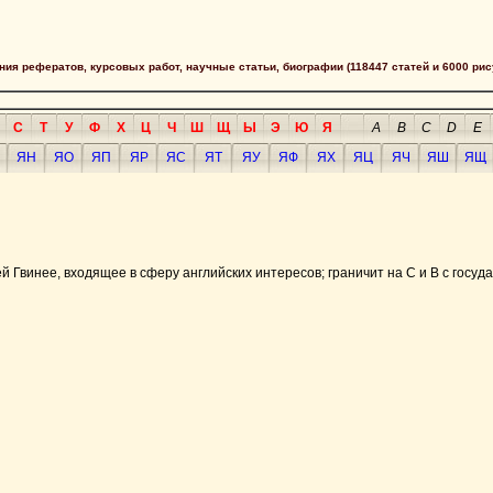
сания рефератов, курсовых работ, научные статьи, биографии (118447 статей и 6000 рис
С
Т
У
Ф
Х
Ц
Ч
Ш
Щ
Ы
Э
Ю
Я
A
B
C
D
E
ЯН
ЯО
ЯП
ЯР
ЯС
ЯТ
ЯУ
ЯФ
ЯХ
ЯЦ
ЯЧ
ЯШ
ЯЩ
ней Гвинее, входящее в сферу английских интересов; граничит на С и В с госу