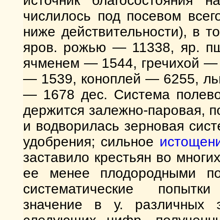
источник благосостояния н
числилось под посевом всег
ниже действительности), в т
яров. рожью — 11338, яр. п
ячменем — 1544, гречихой —
— 1539, коноплей — 6255, л
— 1678 дес. Система полево
держится залежно-паровая, п
и водворилась зерновая сист
удобрения; сильное
истощен
заставило крестьян во многих 
ее менее плодородными по
систематические попытки
значение в у. различных 