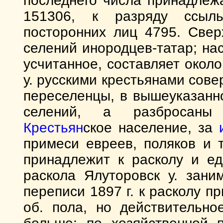
последнего числа принадлеж
151306, к разряду ссыль
посторонних лиц 4795. Сверх
селений инородцев-татар; нас
усчитанное, составляет окол
у. русскими крестьянами совер
переселенцы, в вышеуказанн
селений, а разбросаны
Крестьян
ское население, за
примеси евреев, поляков и т
принадлежит к расколу и ед
раскола Ялуторовск у. зани
переписи 1897 г. к расколу п
об. пола, но действительно