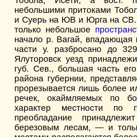
Тобола, Исети, а вост. п
небольшими притоками Тобол
и Суерь на ЮВ и Юрга на СВ.
только небольшое
пространс
начало р. Вагай, впадающая
части у. разбросано до 32
Ялуторовск уезд принадлежи
губ. Сев., большая часть ег
района губернии, представля
прорезывается лишь более и
речек, окаймляемых по бо
характер местности по п
преобладание принадлежи
березовым лесам, — и толь