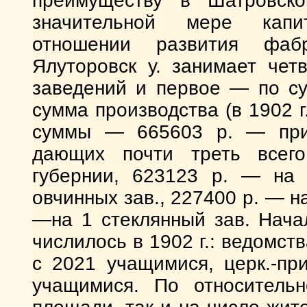
преимуществу в Шатровск
значительной мере капи
отношении развития фабр
Ялуторовск у. занимает чет
заведений и первое — по су
сумма производства (в 1902 г
суммы — 665603 р. — прих
дающих почти треть всего
губернии, 623123 р. — на
овчинных зав., 227400 р. — 
—на 1 стеклянный зав. Нача
числилось в 1902 г.: ведомс
с 2021 учащимися, церк.-пр
учащимися. По относитель