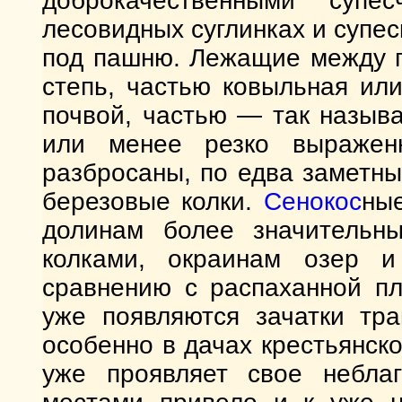
доброкачественными супе
лесовидных суглинках и супе
под пашню. Лежащие между г
степь, частью ковыльная ил
почвой, частью — так назыв
или менее резко выражен
разбросаны, по едва заметн
березовые колки.
Сенокос
ны
долинам более значительн
колками, окраинам озер 
сравнению с распаханной пл
уже появляются зачатки тра
особенно в дачах крестьянск
уже проявляет свое неблаг