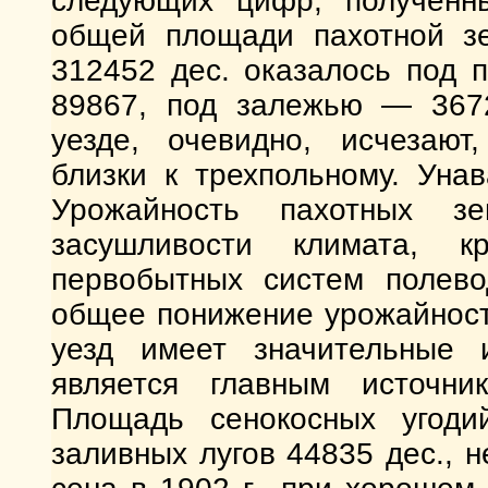
следующих цифр, полученны
общей площади пахотной зе
312452 дес. оказалось под 
89867, под залежью — 3672
уезде, очевидно, исчеза
близки к трехпольному. Уна
Урожайность пахотных з
засушливости климата, к
первобытных систем полево
общее понижение урожайност
уезд имеет значительные 
является главным источни
Площадь сенокосных угод
заливных лугов 44835 дес., 