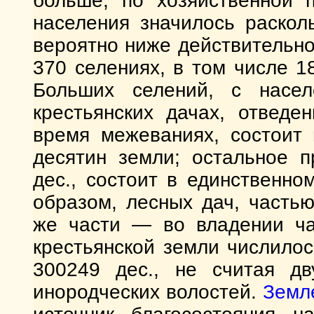
больше; по хозяйственной п
населения значилось раскол
вероятно ниже действительно
370 селениях, в том числе 1
Больших селений, с насе
крестьянских дачах, отведе
время межеваниях, состоит
десятин земли; остальное п
дес., состоит в единственно
образом, лесных дач, часть
же части — во владении ча
крестьянской земли числилос
300249 дес., не считая дв
инородческих волостей.
Земл