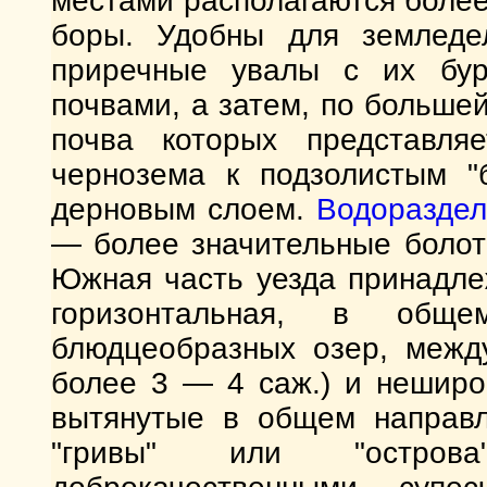
местами располагаются боле
боры. Удобны для земледел
приречные увалы с их бур
почвами, а затем, по больше
почва которых представля
чернозема к подзолистым "
дерновым слоем.
Водоразде
— более значительные болота 
Южная часть уезда принадле
горизонтальная, в обще
блюдцеобразных озер, между
более 3 — 4 саж.) и неширо
вытянутые в общем направ
"гривы" или "острова