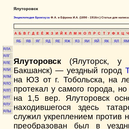
Ялуторовск
Энциклопедия Брокгауза
Ф.А. и Ефрона И.А. (1890 - 1916гг.) Статьи для напи
А
Б
В
Г
Д
Е
Ё
Ж
З
И
Й
К
Л
М
Н
О
П
Р
С
Т
У
Ф
Х
Ц
Ч
ЯБ
ЯВ
ЯГ
ЯД
ЯЕ
ЯЖ
ЯЗ
ЯИ
ЯЙ
ЯК
ЯЛ
ЯМ
ЯЛА
ЯЛГ
Ялуторовск
(Ялуторск, у 
ЯЛЕ
Бакшанск) — уездный город
ЯЛИ
ЯЛМ
на ЮЗ от г. Тобольска, на л
ЯЛО
протекал у самого города, н
ЯЛП
на 1,5 вер. Ялуторовск осн
ЯЛТ
ЯЛУ
находившегося здесь татар
ЯЛЫ
служил укреплением против на
преобразован был в уездн