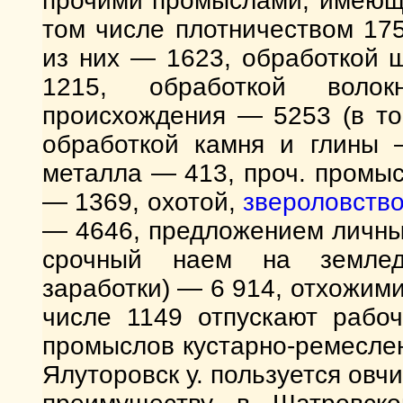
прочими промыслами, имеющ
том числе плотничеством 175
из них — 1623, обработкой 
1215, обработкой волок
происхождения — 5253 (в то
обработкой камня и глины
металла — 413, проч. промы
— 1369, охотой,
звероловств
— 4646, предложением личны
срочный наем на земледе
заработки) — 6 914, отхожим
числе 1149 отпускают рабо
промыслов кустарно-ремесле
Ялуторовск у. пользуется ов