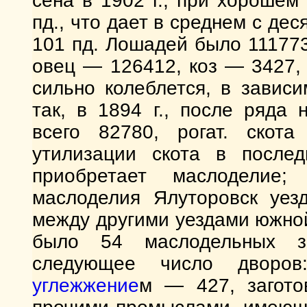
сена в 1902 г., при хорошем
пд., что дает в среднем с де
101 пд. Лошадей было 111773,
овец — 126412, коз — 3427,
сильно колеблется, в завис
так, в 1894 г., после ряда
всего 82780, рогат. скот
утилизации скота в после
приобретает маслоделие;
маслоделия Ялуторовск уез
между другими уездами южной 
было 54 маслодельных з
следующее число дворов
углежжение
м — 427, загото