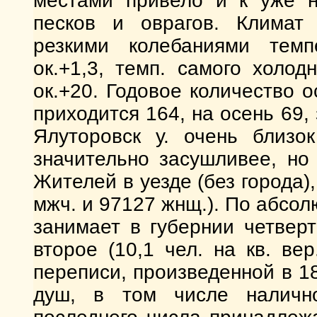
местами привело и к уже н
песков и оврагов. Климат 
резкими колебаниями темп
ок.+1,3, темп. самого холо
ок.+20. Годовое количество о
приходится 164, на осень 69,
Ялуторовск у. очень близо
значительно засушливее, но
Жителей в уезде (без города),
мжч. и 97127 жнщ.). По абсол
занимает в губернии четвер
второе (10,1 чел. на кв. вер
переписи, произведенной в 18
душ, в том числе налично