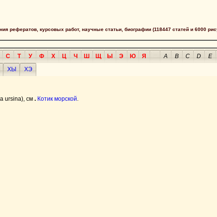
сания рефератов, курсовых работ, научные статьи, биографии (118447 статей и 6000 рис
С
Т
У
Ф
Х
Ц
Ч
Ш
Щ
Ы
Э
Ю
Я
A
B
C
D
E
ХЫ
ХЭ
a ursina), см
.
Котик морской
.