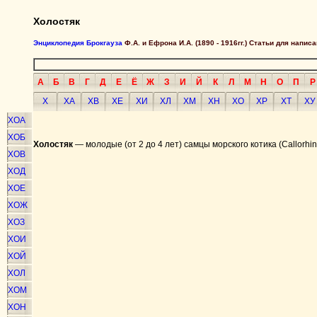
Холостяк
Энциклопедия Брокгауза
Ф.А. и Ефрона И.А. (1890 - 1916гг.) Статьи для напи
А
Б
В
Г
Д
Е
Ё
Ж
З
И
Й
К
Л
М
Н
О
П
Р
Х
ХА
ХВ
ХЕ
ХИ
ХЛ
ХМ
ХН
ХО
ХР
ХТ
ХУ
ХОА
ХОБ
Холостяк
— молодые (от 2 до 4 лет) самцы морского котика (Callorhin
ХОВ
ХОД
ХОЕ
ХОЖ
ХОЗ
ХОИ
ХОЙ
ХОЛ
ХОМ
ХОН