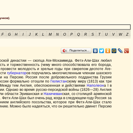
унков).
F
G
H
I
J
K
L
M
N
O
P
Q
R
S
T
U
V
W
Z
Поделиться…
жарской династии — скопца Аги-Мохаммеда. Фетх-Али-Шах любил
сть и торжественность (чему много способствовала его борода,
ь провести молодость и зрелые годы при свирепом деспоте Аге-
ости
губернатор
ов поручались многочисленным членам шахского
и на Персию. Россия после добровольного подданства Грузии
 России формально отошли по
Гюлистан
скому миру (1813) как три
Между тем Англия, обеспокоенная и действиями
Наполеон
а I в
ссии. Однако во время русско-персидской войны (1826—28) Англия
шли области Эриванская и
Нахичеван
ская, со столицей армянской
 Фетх-Али-Шах был очень рад, когда в следующем году Россия за
янием английского посольства, которое при Фетх-Али-Шах стало
лиянию. Можно было надеяться, что он решительно двинет Персию