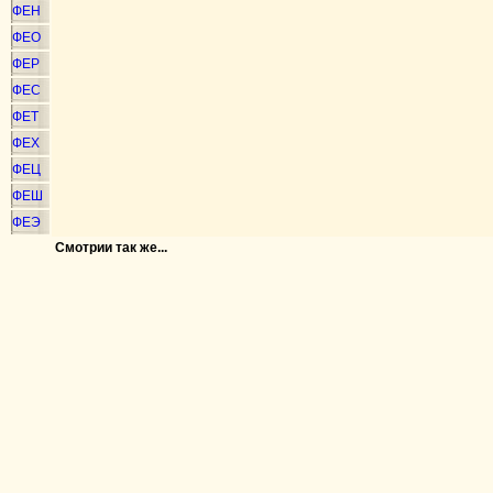
ФЕН
ФЕО
ФЕР
ФЕС
ФЕТ
ФЕХ
ФЕЦ
ФЕШ
ФЕЭ
Смотрии так же...