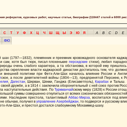
сания рефератов, курсовых работ, научные статьи, биографии (118447 статей и 6000 рис
С
Т
У
Ф
Х
Ц
Ч
Ш
Щ
Ы
Э
Ю
Я
A
B
C
D
E
ФЮ
кий шах (1797—1832), племянник и преемник кровожадного основателя кад
 и сам, хотя был тюрк, писал плохенькие
персидские
стихи), любил парадно
рироды очень слабого характера, а та обстановка, в которой ему пришлос
арства скрепление власти каджарской династии достигалось тем, что должн
ти внешней политики при Фетх-Али-Шах началось влияние России и Англи
т
ское, а после девятилетней войны (1804—13), предпринятой Персиею, к
релия
,
Дагестан
, Ширван, Шекки, Ганджа (Елисаветполь),
Карабах
и Талыш. 
 своей дружбе, а в 1814 г. заключила оборонительный с ней союз против Ро
ала наступательные действия. По
Туркманчай
скому миру (1828) к России ото
ебольшой суммы совершенно откупиться от всяких союзнических обязанностей.
иями. Наследник престола, талантливый
Аббас-Мирза
, воспитался под вли
ыне обычаю, получил в
управление
Азербейджан
, то подвергся и русскому в
 Фетх-Али-Шах, и престол достался слабоумному Мохаммед-шаху.