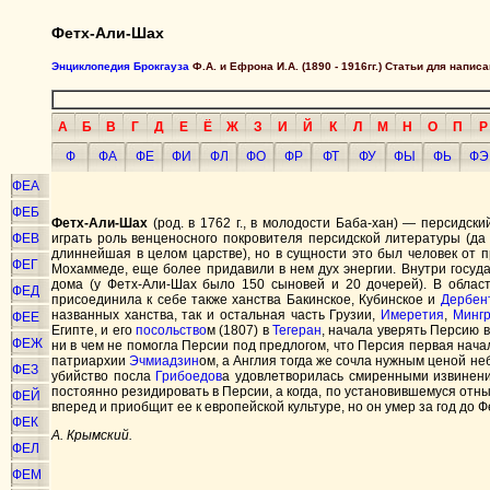
Фетх-Али-Шах
Энциклопедия Брокгауза
Ф.А. и Ефрона И.А. (1890 - 1916гг.) Статьи для напи
А
Б
В
Г
Д
Е
Ё
Ж
З
И
Й
К
Л
М
Н
О
П
Р
Ф
ФА
ФЕ
ФИ
ФЛ
ФО
ФР
ФТ
ФУ
ФЫ
ФЬ
ФЭ
ФЕА
ФЕБ
Фетх-Али-Шах
(род. в 1762 г., в молодости Баба-хан) — персидс
ФЕВ
играть роль венценосного покровителя персидской литературы (да
длиннейшая в целом царстве), но в сущности это был человек от п
ФЕГ
Мохаммеде, еще более придавили в нем дух энергии. Внутри госуд
дома (у Фетх-Али-Шах было 150 сыновей и 20 дочерей). В облас
ФЕД
присоединила к себе также ханства Бакинское, Кубинское и
Дербен
названных ханства, так и остальная часть Грузии,
Имеретия
,
Минг
ФЕЕ
Египте, и его
посольство
м (1807) в
Тегеран
, начала уверять Персию в
ФЕЖ
ни в чем не помогла Персии под предлогом, что Персия первая нач
патриархии
Эчмиадзин
ом, а Англия тогда же сочла нужным ценой н
ФЕЗ
убийство посла
Грибоедов
а удовлетворилась смиренными извинен
постоянно резидировать в Персии, а когда, по установившемуся отн
ФЕЙ
вперед и приобщит ее к европейской культуре, но он умер за год до
ФЕК
А. Крымский.
ФЕЛ
ФЕМ