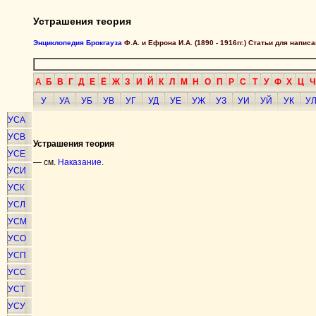
Устрашения теория
Энциклопедия Брокгауза
Ф.А. и Ефрона И.А. (1890 - 1916гг.) Статьи для напи
А
Б
В
Г
Д
Е
Ё
Ж
З
И
Й
К
Л
М
Н
О
П
Р
С
Т
У
Ф
Х
Ц
Ч
У
УА
УБ
УВ
УГ
УД
УЕ
УЖ
УЗ
УИ
УЙ
УК
У
УСА
УСВ
Устрашения теория
УСЕ
—
см.
Наказание
.
УСИ
УСК
УСЛ
УСМ
УСО
УСП
УСС
УСТ
УСУ