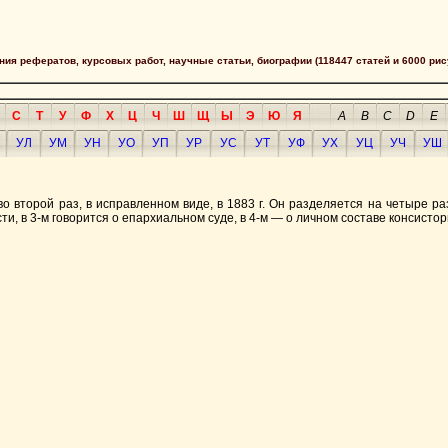
сания рефератов, курсовых работ, научные статьи, биографии (118447 статей и 6000 рис
С
Т
У
Ф
Х
Ц
Ч
Ш
Щ
Ы
Э
Ю
Я
A
B
C
D
E
УЛ
УМ
УН
УО
УП
УР
УС
УТ
УФ
УХ
УЦ
УЧ
УШ
во второй раз, в исправленном виде, в 1883 г. Он разделяется на четыре 
и, в 3-м говорится о епархиальном суде, в 4-м — о личном составе консистор