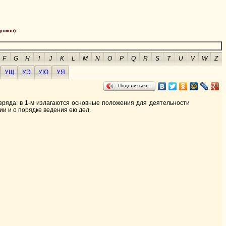
унков).
F
G
H
I
J
K
L
M
N
O
P
Q
R
S
T
U
V
W
Z
УЩ
УЭ
УЮ
УЯ
Поделиться…
разряда: в 1-м излагаются основные положения для деятельности
ии и о порядке ведения ею дел.