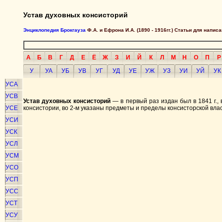
Устав духовных консисторий
Энциклопедия Брокгауза
Ф.А. и Ефрона И.А. (1890 - 1916гг.) Статьи для напи
А
Б
В
Г
Д
Е
Ё
Ж
З
И
Й
К
Л
М
Н
О
П
Р
У
УА
УБ
УВ
УГ
УД
УЕ
УЖ
УЗ
УИ
УЙ
УК
УСА
УСВ
Устав духовных консисторий
— в первый раз издан был в 1841 г., 
УСЕ
консистории, во 2-м указаны предметы и пределы консисторской власт
УСИ
УСК
УСЛ
УСМ
УСО
УСП
УСС
УСТ
УСУ