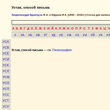
Устав, способ письма
Энциклопедия Брокгауза
Ф.А. и Ефрона И.А. (1890 - 1916гг.) Статьи для напи
А
Б
В
Г
Д
Е
Ё
Ж
З
И
Й
К
Л
М
Н
О
П
Р
С
Т
У
Ф
Х
Ц
Ч
У
УА
УБ
УВ
УГ
УД
УЕ
УЖ
УЗ
УИ
УЙ
УК
У
УСА
УСВ
Устав, способ письма
— см.
Палеография
.
УСЕ
УСИ
УСК
УСЛ
УСМ
УСО
УСП
УСС
УСТ
УСУ