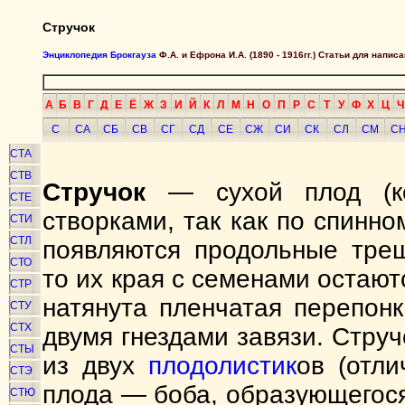
Стручок
Энциклопедия Брокгауза
Ф.А. и Ефрона И.А. (1890 - 1916гг.) Статьи для напи
А
Б
В
Г
Д
Е
Ё
Ж
З
И
Й
К
Л
М
Н
О
П
Р
С
Т
У
Ф
Х
Ц
Ч
С
СА
СБ
СВ
СГ
СД
СЕ
СЖ
СИ
СК
СЛ
СМ
С
СТА
СТВ
Стручок
— сухой плод (ко
СТЕ
створками, так как по спинн
СТИ
СТЛ
появляются продольные трещ
СТО
то их края с семенами остаютс
СТР
натянута пленчатая перепон
СТУ
СТХ
двумя гнездами завязи. Струч
СТЫ
из двух
плодолистик
ов (отли
СТЭ
плода — боба, образующегося
СТЮ