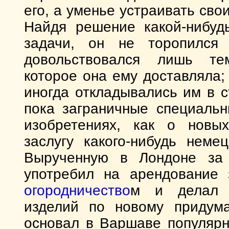
его, а уменье устраивать св
Найдя решение какой-нибудь
задачи, он не торопился
довольствовался лишь те
которое она ему доставляла;
иногда откладывались им в с
пока заграничные специаль
изобретениях, как о новых
заслугу какого-нибудь неме
Вырученную в Лондоне за
употребил на арендование
огородничество
м и делал о
изделий по новому придума
основал в Варшаве популярн