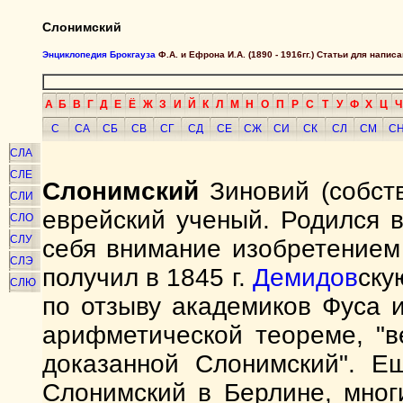
Слонимский
Энциклопедия Брокгауза
Ф.А. и Ефрона И.А. (1890 - 1916гг.) Статьи для напи
А
Б
В
Г
Д
Е
Ё
Ж
З
И
Й
К
Л
М
Н
О
П
Р
С
Т
У
Ф
Х
Ц
Ч
С
СА
СБ
СВ
СГ
СД
СЕ
СЖ
СИ
СК
СЛ
СМ
С
СЛА
СЛЕ
Слонимский
Зиновий (собст
СЛИ
еврейский ученый. Родился в 
СЛО
СЛУ
себя внимание изобретением
СЛЭ
получил в 1845 г.
Демидов
ску
СЛЮ
по отзыву академиков Фуса и
арифметической теореме, "в
доказанной Слонимский". Ещ
Слонимский в Берлине, мно