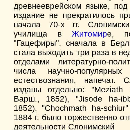
древнееврейском языке, под 
издание не прекратилось пр
начала 70-х гг. Слонимск
училища в
Житомир
е, п
"Гацефиры", сначала в Берл
стала выходить три раза в н
отделами литературно-поли
числа научно-популярны
естествознания, напечат. 
изданы отдельно: "Meziath 
Варш., 1852), "Jisode ha-i
1852), "Chochmath ha-schiur
1884 г. было торжественно о
деятельности Слонимский