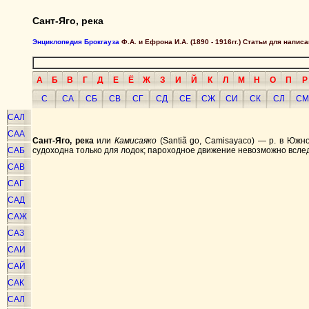
Сант-Яго, река
Энциклопедия Брокгауза
Ф.А. и Ефрона И.А. (1890 - 1916гг.) Статьи для напи
А
Б
В
Г
Д
Е
Ё
Ж
З
И
Й
К
Л
М
Н
О
П
Р
С
СА
СБ
СВ
СГ
СД
СЕ
СЖ
СИ
СК
СЛ
СМ
САЛ
САА
Сант-Яго, река
или
Камисаяко
(Santiã go, Camisayaco) — p. в Южно
САБ
судоходна только для лодок; пароходное движение невозможно всле
САВ
САГ
САД
САЖ
САЗ
САИ
САЙ
САК
САЛ