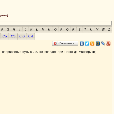
унков).
F
G
H
I
J
K
L
M
N
O
P
Q
R
S
T
U
V
W
Z
СЬ
СЭ
СЮ
СЯ
Поделиться…
т. направлении путь в 240 км, впадает при Понго-де-Мансерихе;