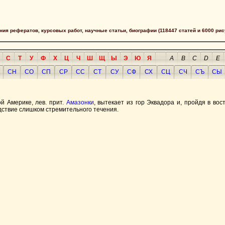
сания рефератов, курсовых работ, научные статьи, биографии (118447 статей и 6000 рис
С
Т
У
Ф
Х
Ц
Ч
Ш
Щ
Ы
Э
Ю
Я
A
B
C
D
E
СН
СО
СП
СР
СС
СТ
СУ
СФ
СХ
СЦ
СЧ
СЪ
СЫ
й Америке, лев. прит.
Амазонки
, вытекает из гор Эквадора и, пройдя в вос
дствие слишком стремительного течения.