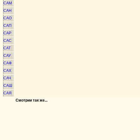
САМ
САН
САО
САП
САР
САС
САТ
САУ
САФ
САХ
САЧ
САШ
САЯ
Смотрии так же...