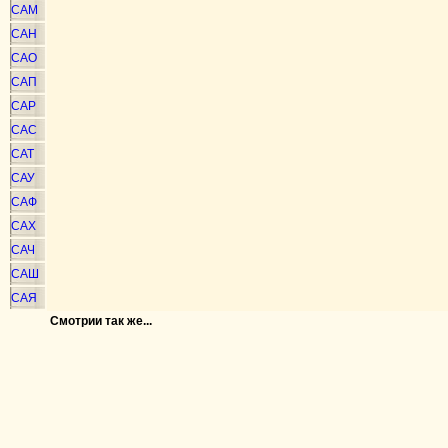
САМ
САН
САО
САП
САР
САС
САТ
САУ
САФ
САХ
САЧ
САШ
САЯ
Смотрии так же...