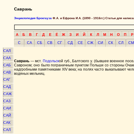
Саврань
Энциклопедия Брокгауза
Ф.А. и Ефрона И.А. (1890 - 1916гг.) Статьи для напи
А
Б
В
Г
Д
Е
Ё
Ж
З
И
Й
К
Л
М
Н
О
П
Р
С
СА
СБ
СВ
СГ
СД
СЕ
СЖ
СИ
СК
СЛ
СМ
САЛ
САА
Саврань
— мст.
Подольск
ой губ., Балтского у. (бывшее военное посе
САБ
Савроном; оно было пограничным пунктом Польши со стороны Очакова
надгробными памятниками XIV века; на полях часто выкапывают челове
САВ
водяных мельниц.
САГ
САД
САЖ
САЗ
САИ
САЙ
САК
САЛ