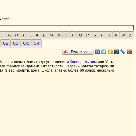
унков).
F
G
H
I
J
K
L
M
N
O
P
Q
R
S
T
U
V
W
Z
СЬ
СЭ
СЮ
СЯ
Поделиться…
 XVII ст. и называлось тогда укреплением
Конецпольски
м или Усть-
 его грабили гайдамаки. Окрестности Саврань богаты татарскими
, 3 евр. молитв. дома, школа, аптека, более 60 лавок, несколько