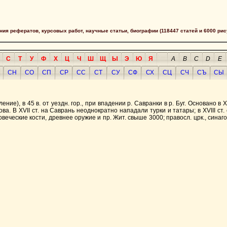
сания рефератов, курсовых работ, научные статьи, биографии (118447 статей и 6000 рис
С
Т
У
Ф
Х
Ц
Ч
Ш
Щ
Ы
Э
Ю
Я
A
B
C
D
E
СН
СО
СП
СР
СС
СТ
СУ
СФ
СХ
СЦ
СЧ
СЪ
СЫ
ление), в 45 в. от уездн. гор., при впадении р. Савранки в р. Буг. Основано в
. В XVII ст. на Саврань неоднократно нападали турки и татары; в XVIII ст.
ческие кости, древнее оружие и пр. Жит. свыше 3000; правосл. црк., синагога