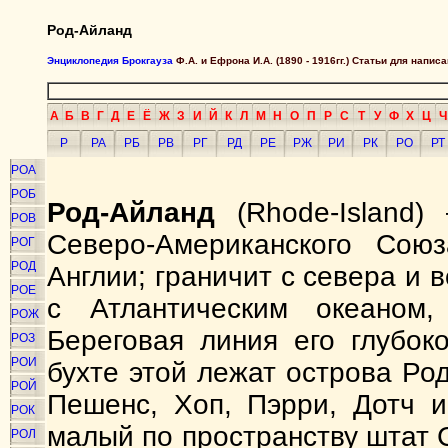
Род-Айланд
Энциклопедия Брокгауза
Ф.А. и Ефрона И.А. (1890 - 1916гг.) Статьи для напи
А
Б
В
Г
Д
Е
Ё
Ж
З
И
Й
К
Л
М
Н
О
П
Р
С
Т
У
Ф
Х
Ц
Ч
Р
РА
РБ
РВ
РГ
РД
РЕ
РЖ
РИ
РК
РО
РТ
РОА
РОБ
Род-Айланд
(Rhode-Island)
РОВ
Северо-Американского Сою
РОГ
РОД
Англии; граничит с севера и 
РОЕ
с Атлантическим океан
РОЖ
Береговая линия его глубок
РОЗ
РОИ
бухте этой лежат острова Ро
РОЙ
Пешенс, Хоп, Пэрри, Дотч 
РОК
малый по пространству штат С
РОЛ