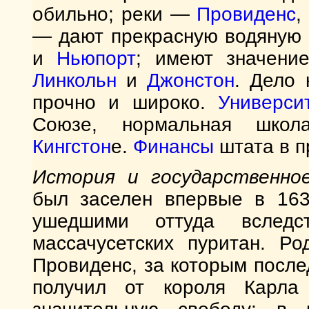
обильно; реки —
Провиденс
— дают прекрасную водяную 
и
Ньюпорт
; имеют значение
Линкольн
и
Джонстон
. Дело 
прочно и широко.
Универси
Союзе, нормальная школа
Кингстон
е.
Финансы
штата в п
История u государственно
был заселен впервые в 1636
ушедшими оттуда вследст
массачусетских пуритан. Р
Провиденс, за которым после
получил от короля Карла