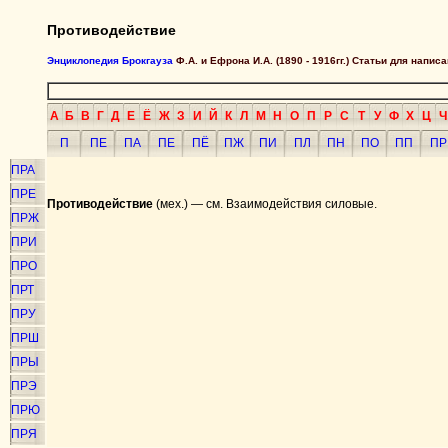
Противодействие
Энциклопедия Брокгауза
Ф.А. и Ефрона И.А. (1890 - 1916гг.) Статьи для напи
А
Б
В
Г
Д
Е
Ё
Ж
З
И
Й
К
Л
М
Н
О
П
Р
С
Т
У
Ф
Х
Ц
Ч
П
ПЕ
ПА
ПЕ
ПЁ
ПЖ
ПИ
ПЛ
ПН
ПО
ПП
ПР
ПРА
ПРЕ
Противодействие
(мех.) — см. Взаимодействия силовые.
ПРЖ
ПРИ
ПРО
ПРТ
ПРУ
ПРШ
ПРЫ
ПРЭ
ПРЮ
ПРЯ