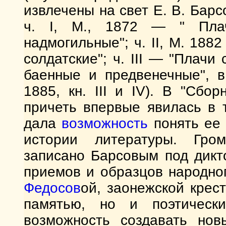
извлечены на свет Е. В. Барс
ч. I, М., 1872 — " Плач
надмогильные"; ч. II, М. 188
солдатские"; ч. III — "Плачи
баенные и предвенечные", в 
1885, кн. III и IV). В "Сбо
причеть впервые явилась в 
дала
возможность
понять ее 
истории литературы. Гро
записано Барсовым под дикт
приемов и образцов народно
Федосов
ой, заонежской крес
памятью, но и поэтичес
возможность создавать нов