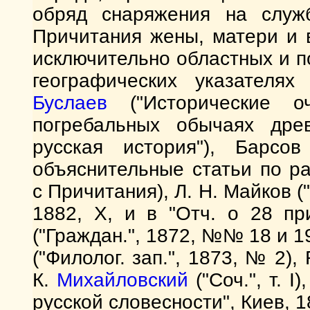
обряд снаряжения на служ
Причитания жены, матери и 
исключительно областных и п
географических указателя
Буслаев
("Исторические о
погребальных обычаях дре
русская история"), Барсо
объяснительные статьи по р
с Причитания), Л. Н. Майков ("
1882, X, и в "Отч. о 28 при
("Граждан.", 1872, №№ 18 и 19
("Филолог. зап.", 1873, № 2),
К.
Михайловский
("Соч.", т. I)
русской словесности", Киев, 18