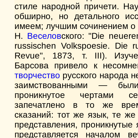
стиле народной причети. На
обширно, но детального ис
имеем; лучшим сочинением о н
Н.
Веселов
ского: "Die neuer
russischen Volkspoesiе. Die r
Revue", 1873, т. III). Изу
Барсова привело к несомне
творчество
русского народа н
заимствованными — был
проникнутое чертами се
запечатлено в то же врем
сказаний: тот же язык, те ж
представления, проникнутые
представляется началом ве