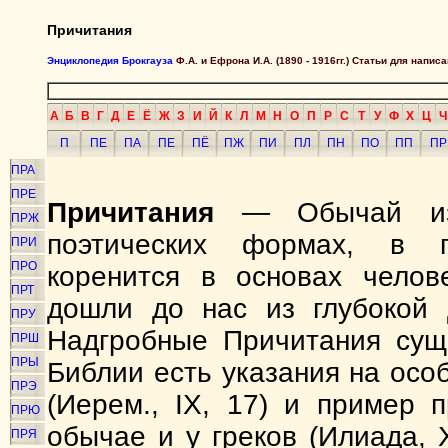
Причитания
Энциклопедия Брокгауза
Ф.А. и Ефрона И.А. (1890 - 1916гг.) Статьи для напи
А
Б
В
Г
Д
Е
Ё
Ж
З
И
Й
К
Л
М
Н
О
П
Р
С
Т
У
Ф
Х
Ц
Ч
П
ПЕ
ПА
ПЕ
ПЁ
ПЖ
ПИ
ПЛ
ПН
ПО
ПП
ПР
ПРА
ПРЕ
Причитания
— Обычай изл
ПРЖ
поэтических формах, в п
ПРИ
ПРО
коренится в основах челов
ПРТ
дошли до нас из глубокой 
ПРУ
Надгробные Причитания суще
ПРШ
ПРЫ
Библии есть указания на осо
ПРЭ
(Иерем., IX, 17) и пример 
ПРЮ
обычае и у греков (Илиада, X
ПРЯ