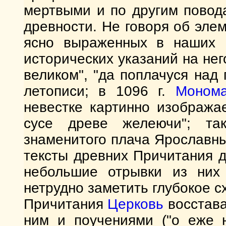
мертвыми и по другим повод
древности. Не говоря об эле
ясно выраженных в наших 
исторических указаний на не
великом", "да поплачуся на
летописи; в 1096 г.
Моном
невестке картинно изображае
сусе древе желеючи"; та
знаменитого плача Ярославны
тексты древних Причитания 
небольшие отрывки из них
нетрудно заметить глубокое 
Причитания
Церковь
восстава
ним и поучениями ("о еже н