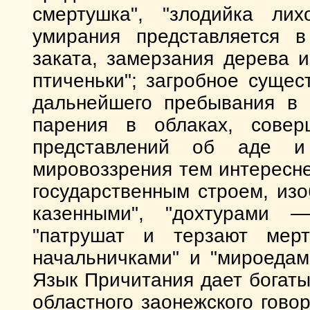
смертушка", "злодийка ли
умирания представляется в
заката, замерзания дерева и
птиченьки"; загробное суще
дальнейшего пребывания в г
парения в облаках, совер
представлений об аде и
мировоззрения тем интересне
государственным строем, из
казенными", "дохтурами 
"патрушат и терзают мерт
начальничками" и "мироедам
Язык Причитания дает богаты
областного заонежского гово