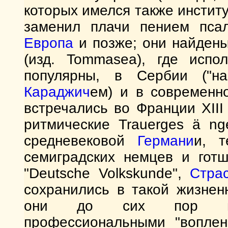
которых имелся также институ
заменил плачи пением пс
Европа
и позже; они найдены
(изд. Tommasea), где испол
популярны, в Сербии ("на
Караджич
ем) и в современно
встречались во Франции XII
ритмические Trauerges ä n
средневековой
Германи
и, т
семиградских немцев и готш
"Deutsche Volkskunde",
Страс
сохранились в такой жизнен
они до сих пор прод
профессиональными "воплен