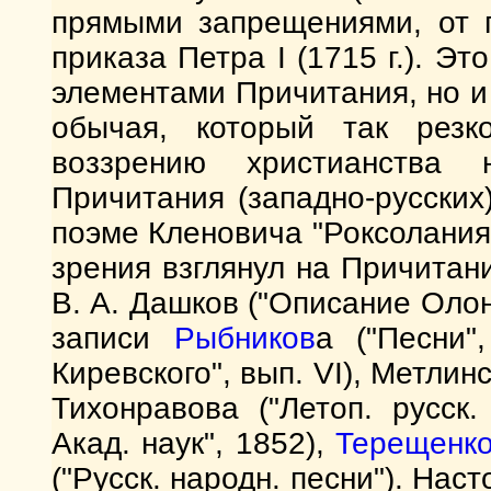
прямыми запрещениями, от г
приказа Петра I (1715 г.). Э
элементами Причитания, но и
обычая, который так резк
воззрению христианства
Причитания (западно-русских
поэме Кленовича "Роксолания"
зрения взглянул на Причитан
В. А. Дашков ("Описание Олон
записи
Рыбников
а ("Песни",
Киревского", вып. VI), Метлинс
Тихонравова ("Летоп. русск. 
Акад. наук", 1852),
Терещенк
("Русск. народн. песни"). На