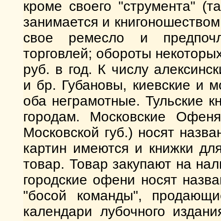
кроме своего "струмента" (т
занимается и книгоношеством
свое ремесло и предпочл
торговлей; обороты некоторых
руб. в год. К числу алексин
и бр. Губановы, киевские и м
оба неграмотные. Тульские к
городам. Московские Офеня
Московской губ.) носят назв
картин имеются и книжки дл
товар. Товар закупают на на
городские офени носят назв
"босой команды", продающ
календари лубочного издани