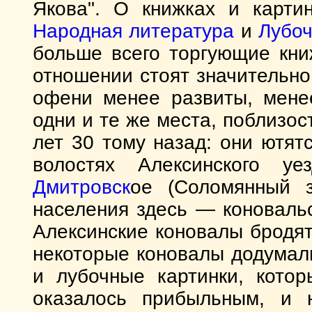
Якова". О книжках и карти
Народная
литература
и
Лубоч
больше всего торгующие кни
отношении стоят значительно
офени менее развиты, мене
одни и те же места, поблизос
лет 30 тому назад: они ютя
волостях Алексинского у
Дмитровск
ое (Соломянный з
населения здесь — коноваль
Алексинские коновалы бродят
некоторые коновалы додумал
и лубочные картинки, кото
оказалось прибыльным, и н