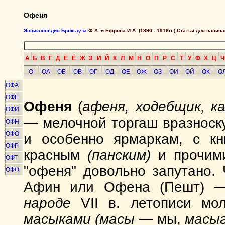
Офеня
Энциклопедия Брокгауза
Ф.А. и Ефрона И.А. (1890 - 1916гг.) Статьи для напи
А
Б
В
Г
Д
Е
Ё
Ж
З
И
Й
К
Л
М
Н
О
П
Р
С
Т
У
Ф
Х
Ц
Ч
О
ОА
ОБ
ОВ
ОГ
ОД
ОЕ
ОЖ
ОЗ
ОИ
ОЙ
ОК
О
ОФА
ОФЕ
Офеня
(
афеня, ходебщик, 
ОФИ
— мелочной торгаш вразноску
ОФН
ОФО
и особенно ярмаркам, с кни
ОФР
красным
(панским)
и прочим
ОФТ
"офеня" довольно запутано.
ОФФ
Афин или Офена (Пешт) —
народе
VII в. летописи мо
масыками (масы
— мы,
масы