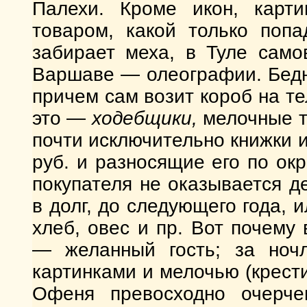
Палехи. Кроме икон, карти
товаром, какой только поп
забирает меха, в Туле само
Варшаве — олеографии. Бедн
причем сам возит короб на т
это —
ходебщики,
мелочные т
почти исключительно книжки и
руб. и разносящие его по ок
покупателя не оказывается д
в долг, до следующего года, и
хлеб, овес и пр. Вот почем
— желанный гость; за ночл
картинками и мелочью (крестик
Офеня превосходно очерч