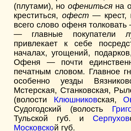
(плутами), но
офениться
на о
креститься,
офест
— крест, 
всего слово офеня толковат
— главные покупатели лу
привлекает к себе посред
началах, угощений, подарков
Офеня — почти единствен
печатным словом. Главное 
особенно уезды Вязников
Мстерская, Станковская, Ры
(волости
Клюшников
ская,
О
Судогодский (волость
Григ
Тульской губ. и
Серпухов
Московско
й губ.