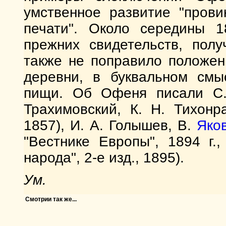
умственное развитие "прови
печати". Около середины 1
прежних свидетельств, пол
также не поправило положен
деревни, в буквальном смыс
пищи. Об Офеня писали С.
Трахимовский, К. Н. Тихонр
1857), И. А. Голышев, В.
Яко
"Вестнике Европы", 1894 г
народа", 2-е изд., 1895).
Ум.
Смотрии так же...