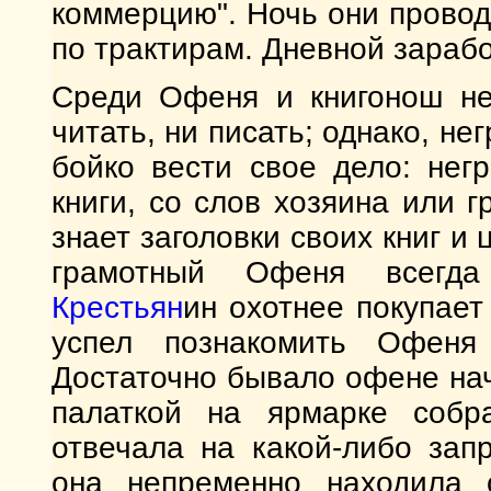
коммерцию". Ночь они провод
по трактирам. Дневной зараб
Среди Офеня и книгонош не
читать, ни писать; однако, н
бойко вести свое дело: нег
книги, со слов хозяина или
знает заголовки своих книг и 
грамотный Офеня всегда 
Крестьян
ин охотнее покупает
успел познакомить Офеня
Достаточно бывало офене нач
палаткой на ярмарке собр
отвечала на какой-либо зап
она непременно находила с