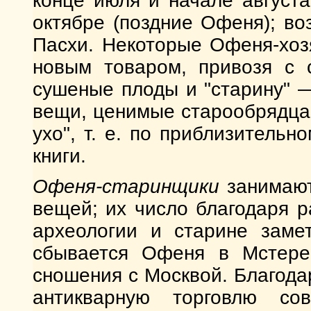
конце июля и начале август
октябре (поздние Офеня); в
Пасхи. Некоторые Офеня-хоз
новым товаром, привозя с 
сушеные плоды и "старину" —
вещи, ценимые старообрядцам
ухо", т. е. по приблизительн
книги.
Офеня-старинщики
занимают
вещей; их число благодаря 
археологии и старине замет
сбывается Офеня в Мстере 
сношения с Москвой. Благода
антикварную торговлю сов