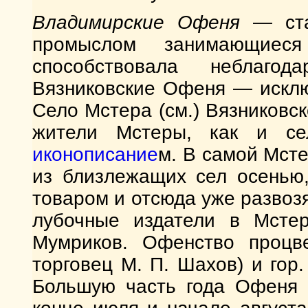
Владимирские Офеня
— ст
промыслом занимающиес
способствовала неблагод
Вязниковские Офеня — исклю
Село Мстера (см.) Вязниковск
жители Мстеры, как и се
иконописание
м. В самой Мст
из близлежащих сел осенью
товаром и отсюда уже развозя
лубочные издатели в Мсте
Мумриков. Офенство процве
торговец М. П. Шахов) и гор
Большую часть года Офеня с