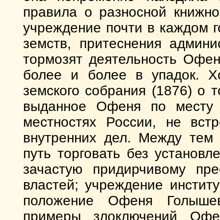
правила о разносной книжно
учреждение почти в каждом 
земств, притеснения админи
тормозят деятельность Офен
более и более в упадок. Хо
земского собрания (1876) о 
выданное Офеня по месту 
местностях России, не встр
внутренних дел. Между тем
путь торговать без установл
зачастую придирчивому пре
властей; учреждение инстит
положение Офеня Голыше
примеры злоключений Офе