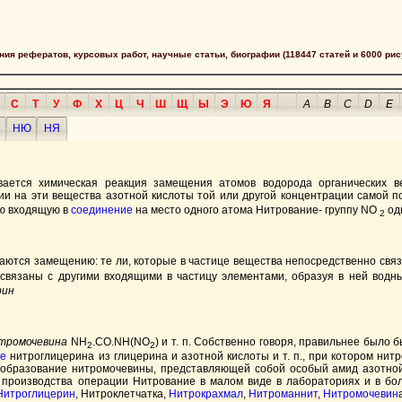
сания рефератов, курсовых работ, научные статьи, биографии (118447 статей и 6000 рис
С
Т
У
Ф
Х
Ц
Ч
Ш
Щ
Ы
Э
Ю
Я
A
B
C
D
E
НЮ
НЯ
вается химическая реакция замещения атомов водорода органических в
ии на эти вещества азотной кислоты той или другой концентрации самой п
ую входящую в
соединение
на место одного атома Нитрование- группу NO
од
2
аются замещению: те ли, которые в частице вещества непосредственно связ
е связаны с другими входящими в частицу элементами, образуя в ней во
рин
тромочевина
NH
.CO.NH(NO
) и т. п. Собственно говоря, правильнее было
2
2
ие
нитроглицерина из глицерина и азотной кислоты и т. п., при котором нит
 а образование нитромочевины, представляющей собой особый амид азотной
о производства операции Нитрование в малом виде в лабораториях и в бо
Нитроглицерин
, Нитроклетчатка,
Нитрокрахмал
,
Нитроманнит
,
Нитромочевин