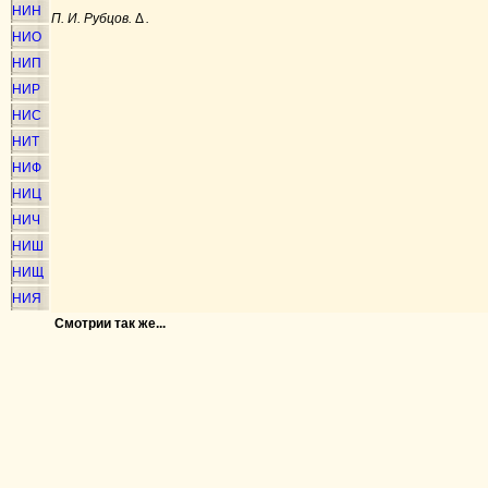
НИН
П. И. Рубцов.
Δ
.
НИО
НИП
НИР
НИС
НИТ
НИФ
НИЦ
НИЧ
НИШ
НИЩ
НИЯ
Смотрии так же...