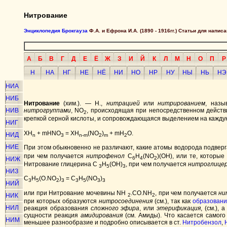
Нитрование
Энциклопедия Брокгауза
Ф.А. и Ефрона И.А. (1890 - 1916гг.) Статьи для напи
А
Б
В
Г
Д
Е
Ё
Ж
З
И
Й
К
Л
М
Н
О
П
Р
Н
НА
НГ
НЕ
НЁ
НИ
НО
НР
НУ
НЫ
НЬ
НЭ
НИА
НИБ
Нитрование
(хим.). — H.,
нитрацией
или
нитрированием
, назы
НИВ
нитрогруппами
, NO
, происходящая при непосредственном действ
2
крепкой серной кислоты, и сопровождающаяся выделением на кажд
НИГ
XH
+ mHNO
= XH
(NO
)
+ mH
O.
НИД
n
3
n-m
2
m
2
НИЕ
При этом обыкновенно не различают, какие атомы водорода подверг
при чем получается
нитрофенол
C
H
(NO
)(OH), или те, которы
6
4
2
НИЖ
Нитрование глицерина C
H
(OH)
, при чем получается
нитроглице
3
5
3
НИЗ
C
H
(O.NO
)
= C
H
(NO
)
3
5
2
3
3
5
3
3
НИЙ
или при Нитрование мочевины NH
.CO.NH
, при чем получается
ни
НИК
2
2
при которых образуются
нитросоединения
(см.), так как
образован
НИЛ
реакция образования
сложного эфира
, или
этерификация
, (см.),
сущности реакция
амидирования
(см. Амиды). Что касается самог
НИМ
меньшее разнообразие и подробно описывается в ст.
Нитробензол
,