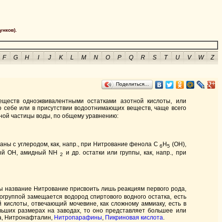
унков).
F
G
H
I
J
K
L
M
N
O
P
Q
R
S
T
U
V
W
Z
Поделиться…
еществ одноэквивалентными остатками азотной кислоты, или
о себе или в присутствии водоотнимающих веществ, чаще всего
ной частицы воды, по общему уравнению:
аны с углеродом, как, напр., при Нитрование фенола C
H
(OH),
6
5
дный ОН, амидный NH
и др. остатки или группы, как, напр., при
2
 бы название Нитрование присвоить лишь реакциям первого рода,
рогруппой замещается водород спиртового водного остатка, есть
 кислоты, отвечающий мочевине, как сложному аммиаку, есть в
льших размерах на заводах, то оно представляет большее или
а, Нитронафталин,
Нитропарафины
,
Пикриновая кислота
.