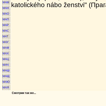
МАМ
katolického nábo ženstvi" (Праг
МАН
МАО
МАП
МАР
МАС
МАТ
МАУ
МАФ
МАХ
МАЦ
МАЧ
МАШ
МАЩ
МАЮ
МАЯ
Смотрии так же...