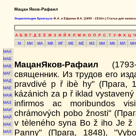
Мацан Яков-Рафаил
Энциклопедия Брокгауза
Ф.А. и Ефрона И.А. (1890 - 1916гг.) Статьи для напи
А
Б
В
Г
Д
Е
Ё
Ж
З
И
Й
К
Л
М
Н
О
П
Р
С
Т
У
Ф
Х
Ц
Ч
М
МИ
МА
МВ
МГ
МЕ
МЁ
МЗ
МИ
МК
МЛ
МН
МАА
МАБ
Мацан
Яков-Рафаил
(1793-
МАВ
священник. Из трудов его изда
МАГ
МАД
pravdivé p ř ibè hy" (Прага, 1
МАЕ
kázánich za p ř iklad vystavený
МАЖ
infirmos ас moribundos vis
МАЗ
МАИ
chrámových pobo žnosti" (Праг
МАЙ
v tèleného syna Bo ž iho Je ž i
МАК
Panny" (Прага, 1848), "Vyb
МАЛ