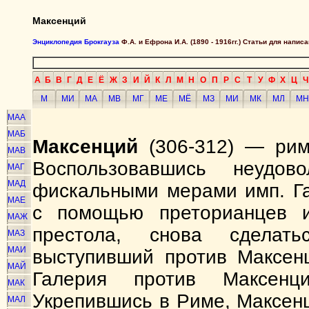
Максенций
Энциклопедия Брокгауза
Ф.А. и Ефрона И.А. (1890 - 1916гг.) Статьи для напи
А
Б
В
Г
Д
Е
Ё
Ж
З
И
Й
К
Л
М
Н
О
П
Р
С
Т
У
Ф
Х
Ц
Ч
М
МИ
МА
МВ
МГ
МЕ
МЁ
МЗ
МИ
МК
МЛ
МН
МАА
МАБ
Максенций
(306-312) — рим
МАВ
Воспользовавшись неудо
МАГ
МАД
фискальными мерами имп. Га
МАЕ
с помощью преторианцев и
МАЖ
престола, снова сделат
МАЗ
МАИ
выступивший против Максенц
МАЙ
Галерия против Максенц
МАК
Укрепившись в Риме, Максенц
МАЛ