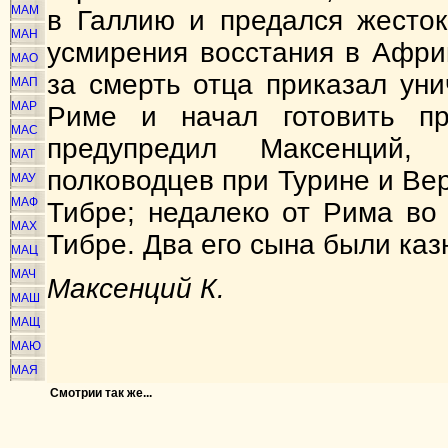
МАМ
в Галлию и предался жесток
МАН
усмирения восстания в Афри
МАО
за смерть отца приказал ун
МАП
МАР
Риме и начал готовить п
МАС
предупредил Максенций
МАТ
полководцев при Турине и Вер
МАУ
МАФ
Тибре; недалеко от Рима во
МАХ
Тибре. Два его сына были ка
МАЦ
МАЧ
Максенций К.
МАШ
МАЩ
МАЮ
МАЯ
Смотрии так же...