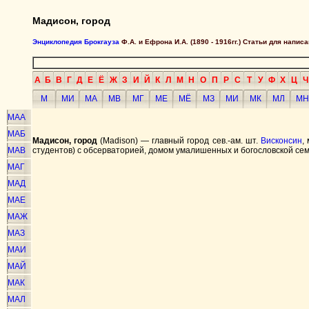
Мадисон, город
Энциклопедия Брокгауза
Ф.А. и Ефрона И.А. (1890 - 1916гг.) Статьи для напи
А
Б
В
Г
Д
Е
Ё
Ж
З
И
Й
К
Л
М
Н
О
П
Р
С
Т
У
Ф
Х
Ц
Ч
М
МИ
МА
МВ
МГ
МЕ
МЁ
МЗ
МИ
МК
МЛ
МН
МАА
МАБ
Мадисон, город
(Madison) — главный город сев.-ам. шт.
Висконсин
,
МАВ
студентов) с обсерваторией, домом умалишенных и богословской се
МАГ
МАД
МАЕ
МАЖ
МАЗ
МАИ
МАЙ
МАК
МАЛ