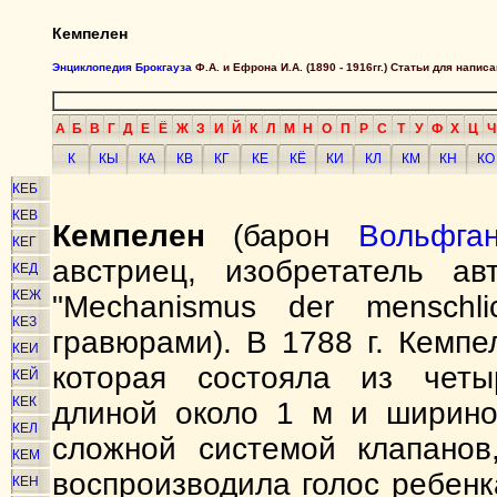
Кемпелен
Энциклопедия Брокгауза
Ф.А. и Ефрона И.А. (1890 - 1916гг.) Статьи для напи
А
Б
В
Г
Д
Е
Ё
Ж
З
И
Й
К
Л
М
Н
О
П
Р
С
Т
У
Ф
Х
Ц
Ч
К
КЫ
КА
КВ
КГ
КЕ
КЁ
КИ
КЛ
КМ
КН
КО
КЕБ
КЕВ
Кемпелен
(барон
Вольфган
КЕГ
австриец, изобретатель ав
КЕД
КЕЖ
"Mechanismus der menschl
КЕЗ
гравюрами). В 1788 г. Кемп
КЕИ
которая состояла из четыр
КЕЙ
КЕК
длиной около 1 м и ширино
КЕЛ
сложной системой клапанов
КЕМ
воспроизводила голос ребенка
КЕН