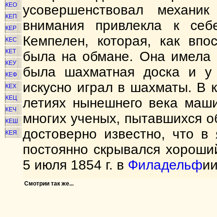
КЕО
усовершенствовал механ
КЕП
внимания привлекла к себ
КЕР
Кемпелен, которая, как впо
КЕС
КЕТ
была на обмане. Она имела 
КЕУ
была шахматная доска и у к
КЕФ
искусно играл в шахматы. В 
КЕХ
КЕЦ
летиях нынешнего века маши
КЕЧ
многих ученых, пытавшихся о
КЕШ
достоверно известно, что в
КЕЯ
постоянно скрывался хороши
5 июля 1854 г. в
Филадельф
ии
Смотрии так же...