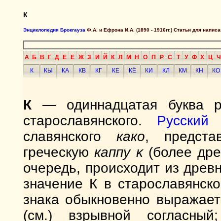
К
Энциклопедия Брокгауза
Ф.А. и Ефрона И.А. (1890 - 1916гг.) Статьи для напи
А
Б
В
Г
Д
Е
Ё
Ж
З
И
Й
К
Л
М
Н
О
П
Р
С
Т
У
Ф
Х
Ц
Ч
К
КЫ
КА
КВ
КГ
КЕ
КЁ
КИ
КЛ
КМ
КН
КО
К
— одиннадцатая буква ру
старославянского.
Русский
славянского
како
, предста
греческую
каппу
κ
(более др
очередь, происходит из дре
значение К в старославянск
знака обыкновенно выражает
(см.) взрывной согласн