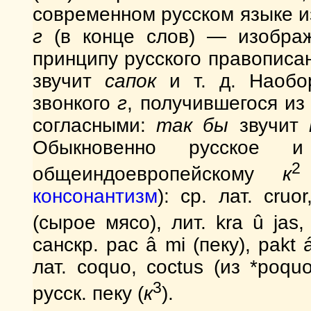
современном русском языке и
г
(в конце слов) — изобража
принципу русского правописа
звучит
сапок
и т. д. Наобо
звонкого
г
, получившегося из
согласными:
так бы
звучит
Обыкновенно русское и
2
общеиндоевропейскому
к
консонантизм
): ср. лат. cruo
(сырое мясо), лит. kra û jas
санскр. pac â mi (пеку), pakt
лат. coquo, coctus (из *poqu
3
русск. пеку (
к
).